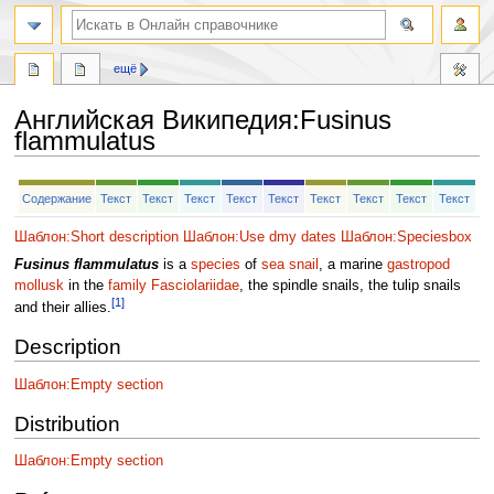
ещё
Английская Википедия
:
Fusinus
flammulatus
Перейти
Перейти
Содержание
Текст
Текст
Текст
Текст
Текст
Текст
Текст
Текст
Текст
к
к
навигации
поиску
Шаблон:Short description
Шаблон:Use dmy dates
Шаблон:Speciesbox
Fusinus flammulatus
is a
species
of
sea snail
, a marine
gastropod
mollusk
in the
family
Fasciolariidae
, the spindle snails, the tulip snails
[1]
and their allies.
Description
Шаблон:Empty section
Distribution
Шаблон:Empty section