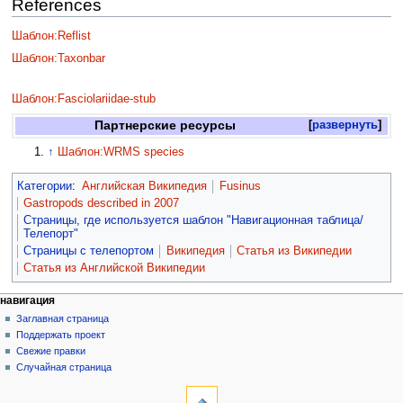
References
Шаблон:Reflist
Шаблон:Taxonbar
Шаблон:Fasciolariidae-stub
Партнерские ресурсы
развернуть
↑
Шаблон:WRMS species
Категории
:
Английская Википедия
Fusinus
Gastropods described in 2007
Страницы, где используется шаблон "Навигационная таблица/
Телепорт"
Страницы с телепортом
Википедия
Статья из Википедии
Статья из Английской Википедии
навигация
Заглавная страница
Поддержать проект
Свежие правки
Случайная страница