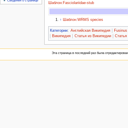
Сведения о странице
Шаблон:Fasciolariidae-stub
↑
Шаблон:WRMS species
Категории
:
Английская Википедия
Fusinus
Википедия
Статья из Википедии
Статья
Эта страница в последний раз была отредактирована