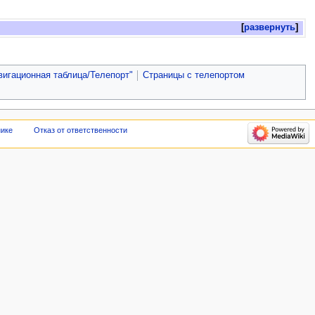
развернуть
вигационная таблица/Телепорт"
Страницы с телепортом
нике
Отказ от ответственности