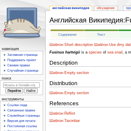
английская википедия
обсуждение
пр
Английская Википедия
:
Fu
Перейти
Перейти
Содержание
Текст
к
к
навигации
поиску
Шаблон:Short description
Шаблон:Use dmy dat
навигация
Fusinus hartvigii
is a
species
of
sea snail
, a 
Заглавная страница
Поддержать проект
Description
Свежие правки
Случайная страница
Шаблон:Empty section
поиск
Distribution
Шаблон:Empty section
инструменты
References
Ссылки сюда
Связанные правки
Шаблон:Reflist
Служебные страницы
Шаблон:Taxonbar
Версия для печати
Постоянная ссылка