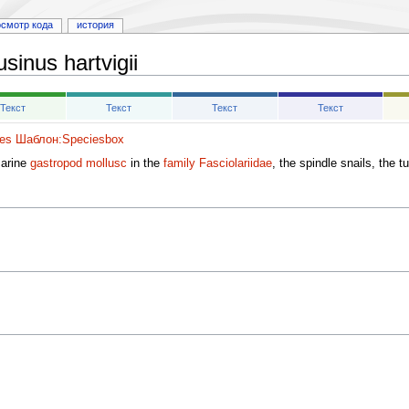
осмотр кода
история
sinus hartvigii
Текст
Текст
Текст
Текст
es
Шаблон:Speciesbox
marine
gastropod
mollusc
in the
family
Fasciolariidae
, the spindle snails, the tu