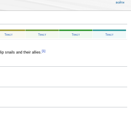
войти
Текст
Текст
Текст
Текст
[1]
lip snails and their allies.