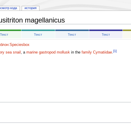
осмотр кода
история
usitriton magellanicus
Текст
Текст
Текст
Текст
блон:Speciesbox
[1]
ory
sea snail
, a
marine
gastropod
mollusk
in the
family
Cymatiidae
.