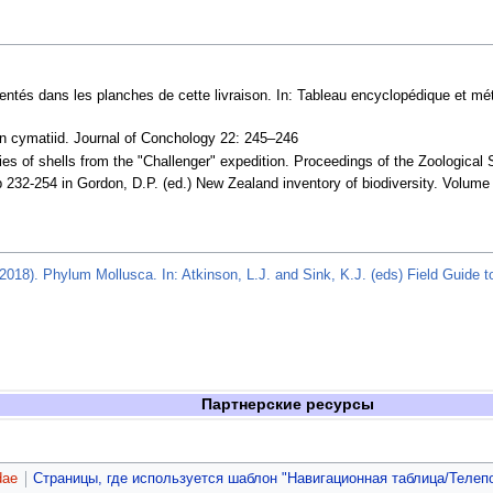
entés dans les planches de cette livraison. In: Tableau encyclopédique et mé
can cymatiid. Journal of Conchology 22: 245–246
es of shells from the "Challenger" expedition. Proceedings of the Zoological 
 232-254 in Gordon, D.P. (ed.) New Zealand inventory of biodiversity. Volum
(2018). Phylum Mollusca. In: Atkinson, L.J. and Sink, K.J. (eds) Field Guide t
Партнерские ресурсы
dae
Страницы, где используется шаблон "Навигационная таблица/Телеп