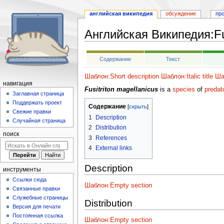
английская википедия
обсуждение
пр
Английская Википедия
:
F
Перейти
Перейти
Содержание
Текст
к
к
навигации
поиску
Шаблон:Short description
Шаблон:Italic title
Ша
навигация
Fusitriton magellanicus
is a
species
of
predat
Заглавная страница
Поддержать проект
Содержание
Свежие правки
1
Description
Случайная страница
2
Distribution
поиск
3
References
4
External links
Description
инструменты
Ссылки сюда
Шаблон:Empty section
Связанные правки
Служебные страницы
Distribution
Версия для печати
Постоянная ссылка
Шаблон:Empty section