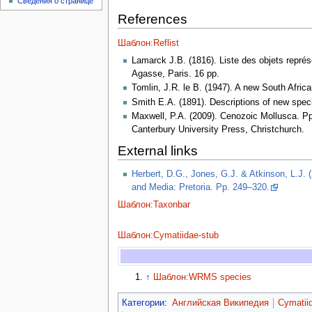
Сведения о странице
References
Шаблон:Reflist
Lamarck J.B. (1816). Liste des objets représ
Agasse, Paris. 16 pp.
Tomlin, J.R. le B. (1947). A new South Afri
Smith E.A. (1891). Descriptions of new speci
Maxwell, P.A. (2009). Cenozoic Mollusca. Pp
Canterbury University Press, Christchurch.
External links
Herbert, D.G., Jones, G.J. & Atkinson, L.J. 
and Media: Pretoria. Pp. 249–320.
Шаблон:Taxonbar
Шаблон:Cymatiidae-stub
↑
Шаблон:WRMS species
Категории
:
Английская Википедия
Cymatii