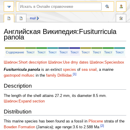
ещё
Английская Википедия
:
Fusiturricula
panola
Перейти
Перейти
Содержание
Текст
Текст
Текст
Текст
Текст
Текст
Текст
Текст
Текст
к
к
навигации
поиску
Шаблон:Short description
Шаблон:Use dmy dates
Шаблон:Speciesbox
Fusiturricula panola
is an extinct
species
of
sea snail
, a marine
[1]
gastropod
mollusc
in the
family
Drilliidae
.
Description
The length of the shell attains 27.2 mm, its diameter 8.5 mm.
Шаблон:Expand section
Distribution
This marine species has been found as a fossil in
Pliocene
strata of the
[2]
Bowden Formation
(Jamaica); age range:3.6 to 2.588 Ma