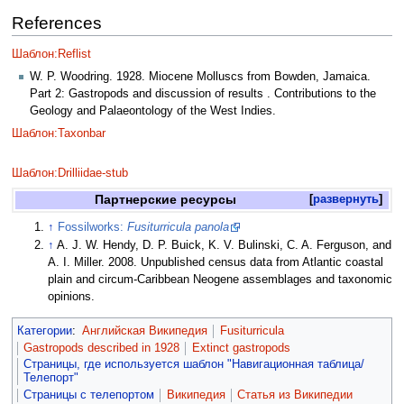
References
Шаблон:Reflist
W. P. Woodring. 1928. Miocene Molluscs from Bowden, Jamaica.
Part 2: Gastropods and discussion of results . Contributions to the
Geology and Palaeontology of the West Indies.
Шаблон:Taxonbar
Шаблон:Drilliidae-stub
Партнерские ресурсы
развернуть
↑
Fossilworks:
Fusiturricula panola
↑
A. J. W. Hendy, D. P. Buick, K. V. Bulinski, C. A. Ferguson, and
A. I. Miller. 2008. Unpublished census data from Atlantic coastal
plain and circum-Caribbean Neogene assemblages and taxonomic
opinions.
Категории
:
Английская Википедия
Fusiturricula
Gastropods described in 1928
Extinct gastropods
Страницы, где используется шаблон "Навигационная таблица/
Телепорт"
Страницы с телепортом
Википедия
Статья из Википедии