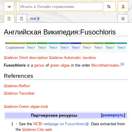
ещё
Английская Википедия
:
Fusochloris
Перейти
Перейти
Содержание
Текст
Текст
Текст
Текст
Текст
Текст
Текст
Текст
Текст
к
к
навигации
поиску
Шаблон:Short description
Шаблон:Automatic taxobox
[1]
Fusochloris
is a
genus
of
green algae
in the order
Microthamniales
.
References
Шаблон:Reflist
Шаблон:Taxonbar
Шаблон:Green algae-stub
Партнерские ресурсы
развернуть
↑
See the
NCBI
webpage on Fusochloris
. Data extracted from
the
Шаблон:Cite web