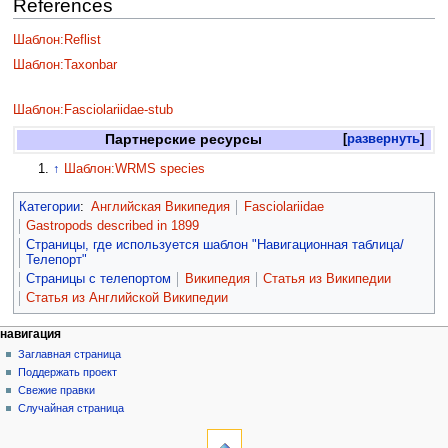
References
Шаблон:Reflist
Шаблон:Taxonbar
Шаблон:Fasciolariidae-stub
Партнерские ресурсы
развернуть
↑
Шаблон:WRMS species
Категории
:
Английская Википедия
Fasciolariidae
Gastropods described in 1899
Страницы, где используется шаблон "Навигационная таблица/
Телепорт"
Страницы с телепортом
Википедия
Статья из Википедии
Статья из Английской Википедии
навигация
Заглавная страница
Поддержать проект
Свежие правки
Случайная страница