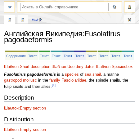
ещё
Английская Википедия
:
Fusolatirus
pagodaeformis
Перейти
Перейти
Содержание
Текст
Текст
Текст
Текст
Текст
Текст
Текст
Текст
Текст
к
к
навигации
поиску
Шаблон:Short description
Шаблон:Use dmy dates
Шаблон:Speciesbox
Fusolatirus pagodaeformis
is a
species
of
sea snail
, a marine
gastropod
mollusc
in the
family
Fasciolariidae
, the spindle snails, the
[1]
tulip snails and their allies.
Description
Шаблон:Empty section
Distribution
Шаблон:Empty section