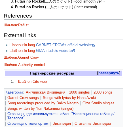
Futari no Rocket
(二人のロケット) ~cool smooth ver.~
Futari no Rocket
(二人のロケット) (Instrumental)
References
Шаблон:Reflist
External links
Шаблон:In lang
GARNET CROW's official website
Шаблон:In lang
GIZA studio's website
Шаблон:Garnet Crow
Шаблон:Authority control
Партнерские ресурсы
развернуть
↑
Шаблон:Cite web
Категории
:
Английская Википедия
2000 singles
2000 songs
Garnet Crow songs
Songs with lyrics by Nana Azuki
Song recordings produced by Daiko Nagato
Giza Studio singles
Songs written by Yuri Nakamura (singer)
Страницы, где используется шаблон "Навигационная таблица/
Телепорт"
Страницы с телепортом
Википедия
Статья из Википедии