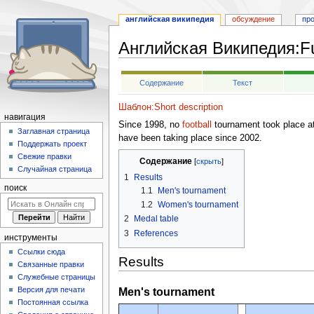
английская википедия
обсуждение
пр
Английская Википедия
:
F
Перейти
Перейти
Содержание
Текст
к
к
навигации
поиску
Шаблон:Short description
навигация
Since 1998, no
football
tournament took place a
Заглавная страница
have been taking place since 2002.
Поддержать проект
Свежие правки
Содержание
Случайная страница
1
Results
поиск
1.1
Men's tournament
1.2
Women's tournament
2
Medal table
3
References
инструменты
Ссылки сюда
Results
Связанные правки
Служебные страницы
Men's tournament
Версия для печати
Постоянная ссылка