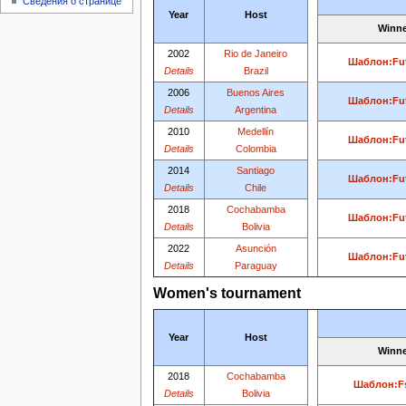
Сведения о странице
Year
Host
Winne
2002
Rio de Janeiro
Шаблон:Fut
Details
Brazil
2006
Buenos Aires
Шаблон:Fut
Details
Argentina
2010
Medellín
Шаблон:Fut
Details
Colombia
2014
Santiago
Шаблон:Fut
Details
Chile
2018
Cochabamba
Шаблон:Fut
Details
Bolivia
2022
Asunción
Шаблон:Fut
Details
Paraguay
Women's tournament
Year
Host
Winne
2018
Cochabamba
Шаблон:F
Details
Bolivia