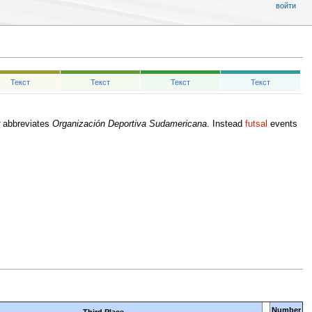
войти
Текст
Текст
Текст
Текст
abbreviates
Organización Deportiva Sudamericana
. Instead
futsal
events
Number