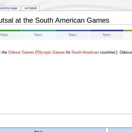
осмотр кода
история
utsal at the South American Games
Текст
Текст
Текст
Текст
t the
Odesur Games
('
Olympic Games
for
South American
countries').
Odesur