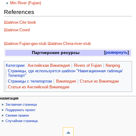
Min River (Fujian)
References
Шаблон:Cite book
Шаблон:Coord
Шаблон:Fujian-geo-stub
Шаблон:China-river-stub
Партнерские ресурсы
развернуть
Категории
:
Английская Википедия
Rivers of Fujian
Nanping
Страницы, где используется шаблон "Навигационная таблица/
Телепорт"
Страницы с телепортом
Википедия
Статья из Википедии
Статья из Английской Википедии
навигация
Заглавная страница
Поддержать проект
Свежие правки
Случайная страница