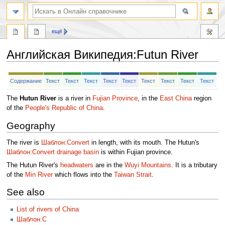
ещё
Английская Википедия
:
Futun River
Перейти
Перейти
Содержание
Текст
Текст
Текст
Текст
Текст
Текст
Текст
Текст
Текст
к
к
навигации
поиску
The
Hutun River
is a river in
Fujian Province
, in the
East China
region
of the
People's Republic of China
.
Geography
The river is
Шаблон:Convert
in length, with its mouth. The Hutun's
Шаблон:Convert
drainage basin
is within Fujian province.
The Hutun River's
headwaters
are in the
Wuyi Mountains
. It is a tributary
of the
Min River
which flows into the
Taiwan Strait
.
See also
List of rivers of China
Шаблон:C