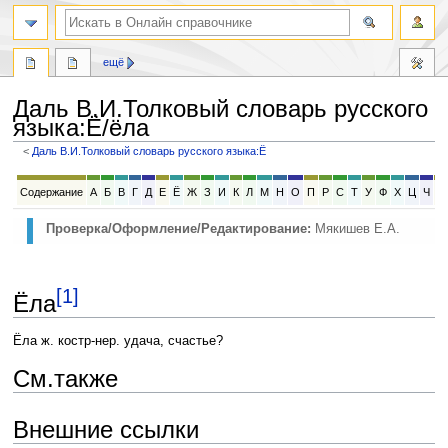
ещё
Даль В.И.Толковый словарь русского
языка
:
Ё/ёла
<
Даль В.И.Толковый словарь русского языка:Ё
Перейти
Перейти
Содержание
А
Б
В
Г
Д
Е
Ё
Ж
З
И
К
Л
М
Н
О
П
Р
С
Т
У
Ф
Х
Ц
Ч
Ш
к
к
навигации
поиску
Проверка/Оформление/Редактирование:
Мякишев Е.А.
[1]
Ёла
Ёла ж. костр-нер. удача, счастье?
См.также
Внешние ссылки