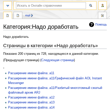
ещё
Помощь
Категория
:
Надо доработать
Перейти
Перейти
Надо доработать
к
к
Страницы в категории «Надо доработать»
навигации
поиску
Показано 200 страниц из 728, находящихся в данной категории.
(Предыдущая страница) (
Следующая страница
)
.
Расширение имени файла:.a11
Расширение имени файла:.a11/Графический файл AOL Instant
Messenger
Расширение имени файла:.a11/Разбитый многотомный сжатый
файловый архив ARJ
Расширение имени файла:.a12
Расширение имени файла:.a13
Расширение имени файла:.a14