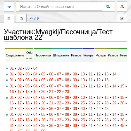
ещё
Участник
:
Myagkij/Песочница/Тест
шаблона 22
Перейти
Перейти
Обо
к
к
Содержание
Песочница
Шпаргалка
Резерв
Резерв
Резерв
Резерв
Резерв
мне
навигации
поиску
01
•
02
•
03
•
04
01
•
02
•
03
•
04
•
05
•
06
•
07
•
08
•
09
•
10
•
11
•
12
•
13
•
14
01
•
02
•
03
•
04
•
05
•
06
•
07
•
08
•
09
•
10
•
11
•
12
•
13
01
•
02
•
03
•
04
•
05
•
06
•
07
•
08
•
09
•
10
•
11
•
12
•
13
•
14
•
15
•
16
•
17
•
18
•
19
•
20
•
21
•
22
•
23
01
•
02
•
03
•
04
•
05
•
06
•
07
•
08
•
09
•
10
•
11
•
12
•
13
•
14
•
15
•
16
•
17
•
18
•
19
•
20
•
21
•
22
•
23
•
24
•
25
•
26
•
27
•
28
•
29
•
30
•
31
•
32
•
33
•
34
•
35
•
36
•
37
•
38
•
39
•
40
•
41
•
42
•
43
01
•
02
•
03
•
04
•
05
•
06
•
07
•
08
•
09
•
10
•
11
•
12
•
13
•
14
•
15
•
16
•
17
•
18
•
19
•
20
•
21
•
22
•
23
•
24
•
25
•
26
•
27
•
28
•
29
•
30
•
31
•
32
•
33
•
34
•
35
•
36
•
37
•
38
•
39
•
40
•
41
•
42
•
43
•
44
•
45
•