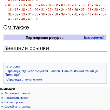
46
•
47
•
48
•
49
•
50
01
•
02
•
03
•
04
•
05
•
06
•
07
•
08
•
09
•
10
•
11
•
12
•
13
•
14
•
15
•
16
•
17
•
18
•
19
•
20
•
21
•
22
•
23
•
24
•
25
•
26
•
27
•
28
•
29
•
30
•
31
•
32
•
33
•
34
•
35
•
36
•
37
•
38
•
39
•
40
•
41
•
42
•
43
•
44
•
45
•
46
•
47
•
48
•
49
•
50
См.также
Партнерские ресурсы
развернуть
Внешние ссылки
Категории
:
Страницы, где используется шаблон "Навигационная таблица/
Телепорт"
Страницы с телепортом
навигация
Заглавная страница
Поддержать проект
Свежие правки
Случайная страница