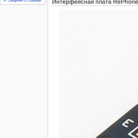
Сведения о странице
Интерфейсная плата RePhon