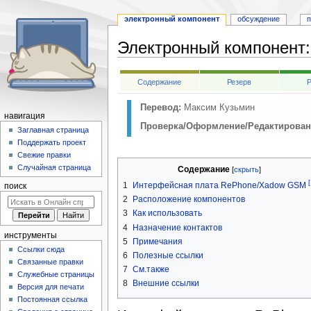
электронный компонент
обсуждение
п
Электронный компонент
:
Перейти
Перейти
Содержание
Резерв
Р
к
к
навигации
поиску
Перевод:
Максим Кузьмин
навигация
Проверка/Оформление/Редактирован
Заглавная страница
Поддержать проект
Свежие правки
Случайная страница
Содержание
[
1
Интерфейсная плата RePhone/Xadow GSM
поиск
2
Расположение компонентов
3
Как использовать
4
Назначение контактов
инструменты
5
Примечания
Ссылки сюда
6
Полезные ссылки
Связанные правки
7
См.также
Служебные страницы
8
Внешние ссылки
Версия для печати
Постоянная ссылка