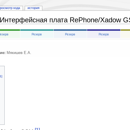
росмотр кода
история
Интерфейсная плата RePhone/Xadow 
езерв
Резерв
Резерв
Резерв
ие:
Мякишев Е.А.
1]
[1]