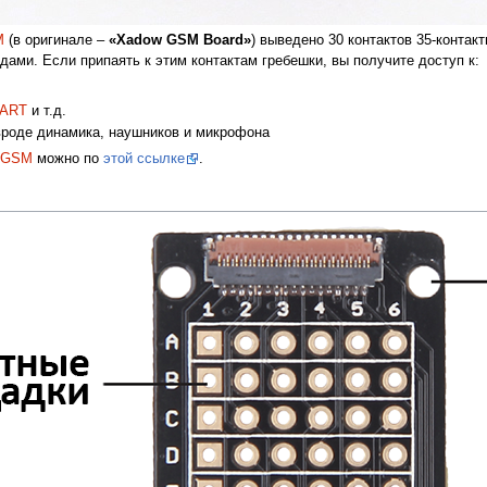
M
(в оригинале –
«Xadow GSM Board»
) выведено 30 контактов 35-контак
ами. Если припаять к этим контактам гребешки, вы получите доступ к:
ART
и т.д.
вроде динамика, наушников и микрофона
 GSM
можно по
этой ссылке
.