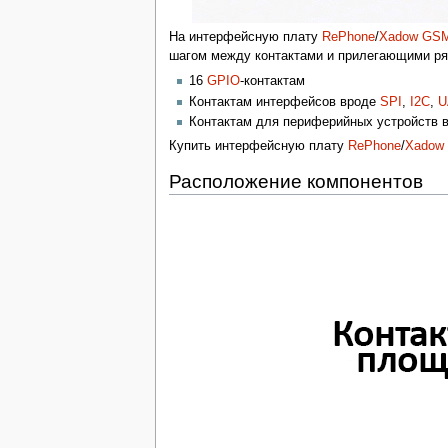
На интерфейсную плату
RePhone
/
Xadow GS
шагом между контактами и прилегающими ряд
16
GPIO
-контактам
Контактам интерфейсов вроде
SPI
,
I2C
,
U
Контактам для периферийных устройств 
Купить интерфейсную плату
RePhone
/
Xadow
Расположение компонентов