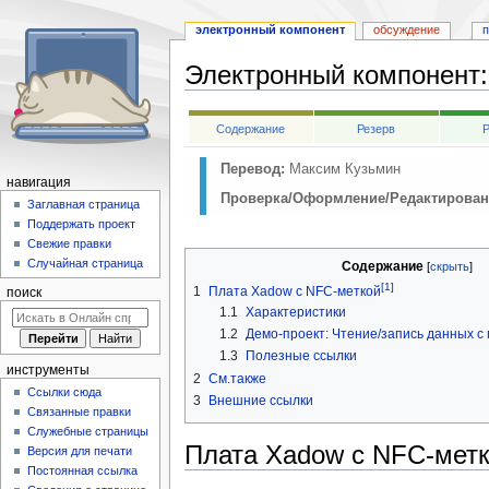
электронный компонент
обсуждение
п
Электронный компонент
:
Перейти
Перейти
Содержание
Резерв
Р
к
к
навигации
поиску
Перевод:
Максим Кузьмин
навигация
Проверка/Оформление/Редактирован
Заглавная страница
Поддержать проект
Свежие правки
Случайная страница
Содержание
[1]
1
Плата Xadow с NFC-меткой
поиск
1.1
Характеристики
1.2
Демо-проект: Чтение/запись данных 
1.3
Полезные ссылки
инструменты
2
См.также
Ссылки сюда
3
Внешние ссылки
Связанные правки
Служебные страницы
Плата Xadow с NFC-мет
Версия для печати
Постоянная ссылка