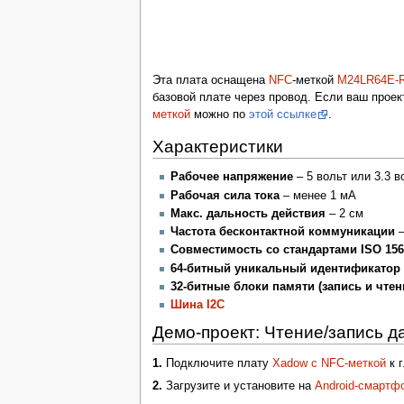
Эта плата оснащена
NFC
-меткой
M24LR64E-
базовой плате через провод. Если ваш проек
меткой
можно по
этой ссылке
.
Характеристики
Рабочее напряжение
– 5 вольт или 3.3 в
Рабочая сила тока
– менее 1 мА
Макс. дальность действия
– 2 см
Частота бесконтактной коммуникации
–
Совместимость со стандартами ISO 1569
64-битный уникальный идентификатор 
32-битные блоки памяти (запись и чтен
Шина I2C
Демо-проект: Чтение/запись 
1.
Подключите плату
Xadow с NFC-меткой
к 
2.
Загрузите и установите на
Android-смартф