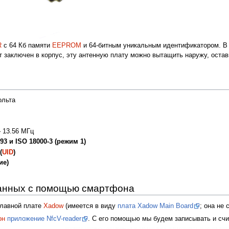
R
c 64 Кб памяти
EEPROM
и 64-битным уникальным идентификатором. В к
т заключен в корпус, эту антенную плату можно вытащить наружу, оста
ольта
 13.56 МГц
3 и ISO 18000-3 (режим 1)
(
UID
)
ие)
данных с помощью смартфона
главной плате
Xadow
(имеется в виду
плата Xadow Main Board
; она не
он
приложение NfcV-reader
. С его помощью мы будем записывать и сч