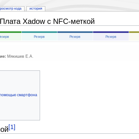
росмотр кода
история
Плата Xadow с NFC-меткой
езерв
Резерв
Резерв
Резерв
ие:
Мякишев Е.А.
с помощью смартфона
[1]
кой