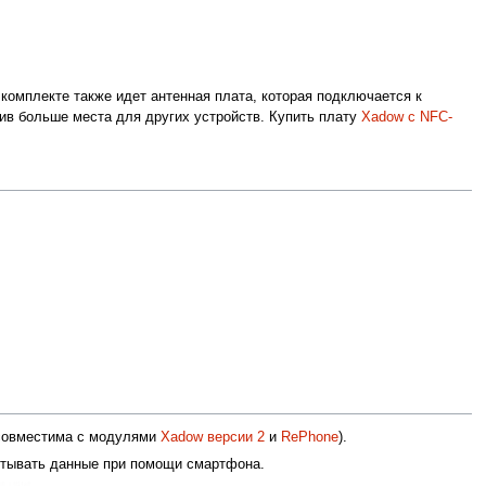
омплекте также идет антенная плата, которая подключается к
вив больше места для других устройств. Купить плату
Xadow с NFC-
 совместима с модулями
Xadow версии 2
и
RePhone
).
итывать данные при помощи смартфона.