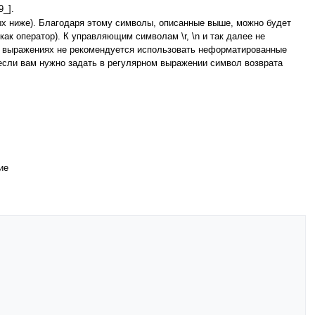
_].
ных ниже). Благодаря этому символы, описанные выше, можно будет
как оператор). К управляющим символам \r, \n и так далее не
ных выражениях не рекомендуется использовать неформатированные
у, если вам нужно задать в регулярном выражении символ возврата
ие