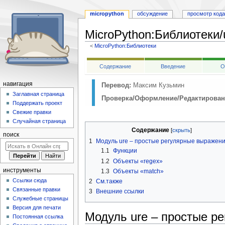
micropython
обсуждение
просмотр кода
MicroPython
:
Библиотеки/
<
MicroPython:Библиотеки
Перейти
Перейти
Содержание
Введение
О
к
к
навигации
поиску
навигация
Перевод:
Максим Кузьмин
Заглавная страница
Проверка/Оформление/Редактирован
Поддержать проект
Свежие правки
Случайная страница
Содержание
поиск
1
Модуль ure – простые регулярные выражен
1.1
Функции
1.2
Объекты «regex»
инструменты
1.3
Объекты «match»
Ссылки сюда
2
См.также
Связанные правки
3
Внешние ссылки
Служебные страницы
Версия для печати
Модуль ure – простые р
Постоянная ссылка