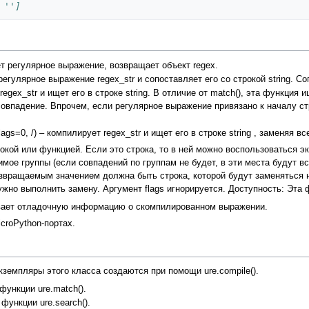
 '']
рует регулярное выражение, возвращает объект regex.
т регулярное выражение regex_str и сопоставляет его со строкой string. 
т regex_str и ищет его в строке string. В отличие от match(), эта функци
овпадение. Впрочем, если регулярное выражение привязано к началу стр
0, flags=0, /) – компилирует regex_str и ищет его в строке string , заменяя
рокой или функцией. Если это строка, то в ней можно воспользоваться
имое группы (если совпадений по группам не будет, в эти места будут в
возвращаемым значением должна быть строка, которой будут заменяться
нужно выполнить замену. Аргумент flags игнорируется. Доступность: Эта 
вает отладочную информацию о скомпилированном выражении.
croPython-портах.
земпляры этого класса создаются при помощи ure.compile().
 функции ure.match().
 функции ure.search().