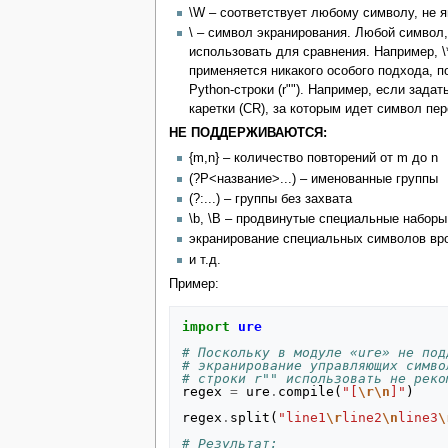
\W – соответствует любому символу, не 
\ – символ экранирования. Любой символ
использовать для сравнения. Например, \*
применяется никакого особого подхода, п
Python-строки (r""). Например, если зада
каретки (CR), за которым идет символ пере
НЕ ПОДДЕРЖИВАЮТСЯ:
{m,n} – количество повторений от m до n
(?P<название>...) – именованные группы
(?:...) – группы без захвата
\b, \B – продвинутые специальные набор
экранирование специальных символов врод
и т.д.
Пример:
import
ure
# Поскольку в модуле «ure» не под
# экранирование управляющих симво
# строки r"" использовать не реко
regex
=
ure
.
compile
(
"[
\r\n
]"
)
regex
.
split
(
"line1
\r
line2
\n
line3
\
# Результат: