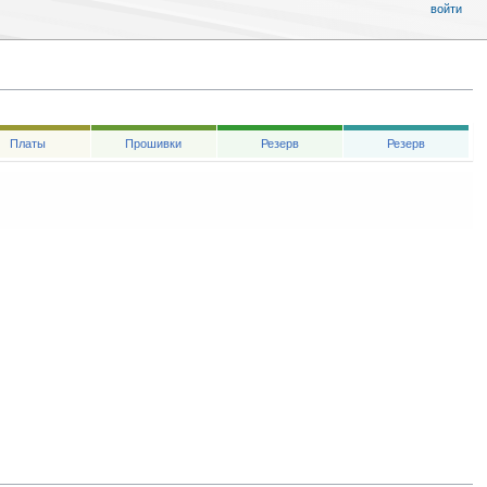
войти
Платы
Прошивки
Резерв
Резерв