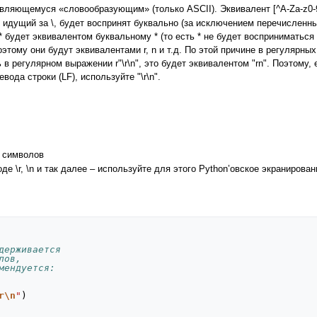
являющемуся «словообразующим» (только ASCII). Эквивалент [^A-Za-z0-9
, идущий за \, будет воспринят буквально (за исключением перечислен
 будет эквивалентом буквальному * (то есть * не будет восприниматься 
оэтому они будут эквивалентами r, n и т.д. По этой причине в регуляр
ть в регулярном выражении r"\r\n", это будет эквивалентом "rn". Поэтом
вода строки (LF), используйте "\r\n".
ы символов
е \r, \n и так далее – используйте для этого Python’овское экранирован
держивается 
лов, 
мендуется:
r\n
"
)