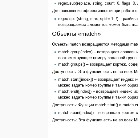
regex.sub(replace, string, count=0, flags=0
Для повышения эффективности при работе с мет
regex.split(string, max_split=-1, /) – ра
возвращаемых элементов может быть max_
Объекты «match»
Объекты match возвращаются методами match(
match.group(index) – возвращает совпавши
соответствующее номеру заданной групп
match.groups() – возвращает кортеж, сод
Доступность: Эта функция есть не во всех Mi
match.start([index]) – возвращает индекс
можно задать номер группы и таким обра
match.end([index]) – возвращает индекс и
можно задать номер группы и таким обра
Доступность: Функции match.start() и match.e
match.span([index]) – возвращает кортеж с 
Доступность: Эта функция есть не во всех Mi