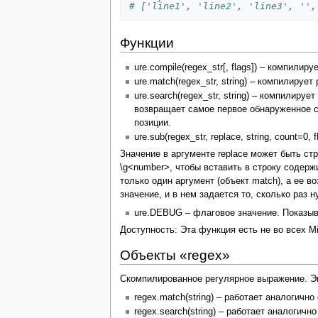
# ['line1', 'line2', 'line3', '',
Функции
ure.compile(regex_str[, flags]) – компили
ure.match(regex_str, string) – компилируе
ure.search(regex_str, string) – компилируе
возвращает самое первое обнаруженное с
позиции.
ure.sub(regex_str, replace, string, count=
Значение в аргументе replace может быть ст
\g<number>, чтобы вставить в строку содерж
только один аргумент (объект match), а ее 
значение, и в нем задается то, сколько раз 
ure.DEBUG – флаговое значение. Показы
Доступность: Эта функция есть не во всех Mi
Объекты «regex»
Скомпилированное регулярное выражение. Эк
regex.match(string) – работает аналогично
regex.search(string) – работает аналогично