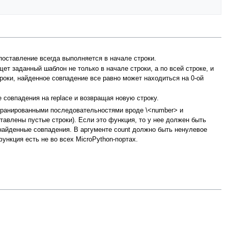
Сопоставление всегда выполняется в начале строки.
я ищет заданный шаблон не только в начале строки, а по всей строке, и
оки, найденное совпадение все равно может находиться на 0-ой
 все совпадения на replace и возвращая новую строку.
 экранированными последовательностями вроде \<number> и
ставлены пустые строки). Если это функция, то у нее должен быть
 найденные совпадения. В аргументе count должно быть ненулевое
функция есть не во всех MicroPython-портах.