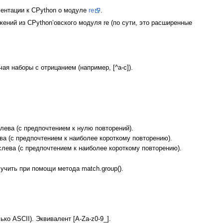
ментации к CPython о модуле
re
.
ний из CPython’овского модуля re (по сути, это расширенные
ая наборы с отрицанием (например, [^a-c]).
лева (с предпочтением к нулю повторений).
ва (с предпочтением к наиболее короткому повторению).
слева (с предпочтением к наиболее короткому повторению).
учить при помощи метода match.group().
о ASCII). Эквивалент [A-Za-z0-9_].