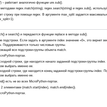
, /) – работает аналогично функции ure.sub().
одами regex.match(string), regex.search(string) и regex.sub(), использу
збивает строку при помощи regex. В аргументе max_split задается максима
split+1).
) и search() и передаются функции replace в методе sub().
е подстроки. Если задать в аргументе index значение «0», это вернет в
ы. Поддерживаются только числовые группы.
ержащий все подстроки-группы объекта match.
croPython-портах.
 исходной строки, где находится начало заданной подстроки-группы inde
зом выбрать именно ее.
сходной строки, где находится конец заданной подстроки-группы index. 
зом выбрать именно ее.
nd() есть не во всех MicroPython-портах.
2 элементами (match.start(index), match.end(index)).
croPython-портах.