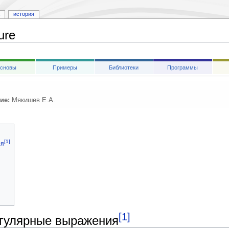
история
ure
сновы
Примеры
Библиотеки
Программы
ие:
Мякишев Е.А.
[1]
ия
[1]
егулярные выражения