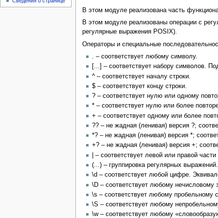
Сведения о странице
В этом модуле реализована часть функциона
В этом модуле реализованы операции с регу
регулярные выражения POSIX).
Операторы и специальные последовательнос
. – соответствует любому символу.
[...] – соответствует набору символов. 
^ – соответствует началу строки.
$ – соответствует концу строки.
? – соответствует нулю или одному повт
* – соответствует нулю или более повтор
+ – соответствует одному или более пов
?? – не жадная (ленивая) версия ?; соот
*? – не жадная (ленивая) версия *; соот
+? – не жадная (ленивая) версия +; соот
| – соответствует левой или правой части
(...) – группировка регулярных выражени
\d – соответствует любой цифре. Эквивале
\D – соответствует любому нечисловому з
\s – соответствует любому пробельному сим
\S – соответствует любому непробельному 
\w – соответствует любому «словообразую