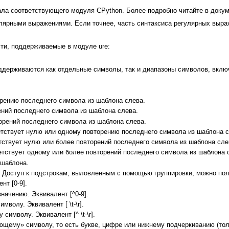
ла соответствующего модуля CPython. Более подробно читайте в доку
лярными выражениями. Если точнее, часть синтаксиса регулярных выраже
ти, поддерживаемые в модуле ure:
Поддерживаются как отдельные символы, так и диапазоны символов, включ
орению последнего символа из шаблона слева.
ений последнего символа из шаблона слева.
торений последнего символа из шаблона слева.
ветствует нулю или одному повторению последнего символа из шаблона с
ветствует нулю или более повторений последнего символа из шаблона сле
ветствует одному или более повторений последнего символа из шаблона 
 шаблона.
й. Доступ к подстрокам, выловленным с помощью группировки, можно пол
нт [0-9].
начению. Эквивалент [^0-9].
волу. Эквивалент [ \t-\r].
символу. Эквивалент [^ \t-\r].
щему» символу, то есть букве, цифре или нижнему подчеркиванию (тольк