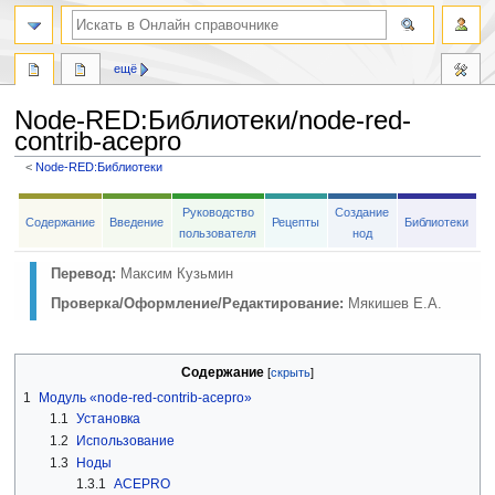
ещё
Node-RED
:
Библиотеки/node-red-
contrib-acepro
<
Node-RED:Библиотеки
Перейти
Перейти
Руководство
Создание
к
к
Содержание
Введение
Рецепты
Библиотеки
пользователя
нод
навигации
поиску
Перевод:
Максим Кузьмин
Проверка/Оформление/Редактирование:
Мякишев Е.А.
Содержание
1
Модуль «node-red-contrib-acepro»
1.1
Установка
1.2
Использование
1.3
Ноды
1.3.1
ACEPRO