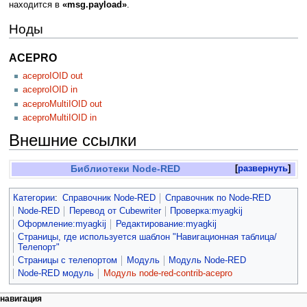
находится в
«msg.payload»
.
Ноды
ACEPRO
aceproIOID out
aceproIOID in
aceproMultiIOID out
aceproMultiIOID in
Внешние ссылки
Библиотеки Node-RED
развернуть
Категории
:
Справочник Node-RED
Справочник по Node-RED
Node-RED
Перевод от Сubewriter
Проверка:myagkij
Оформление:myagkij
Редактирование:myagkij
Страницы, где используется шаблон "Навигационная таблица/
Телепорт"
Страницы с телепортом
Модуль
Модуль Node-RED
Node-RED модуль
Модуль node-red-contrib-acepro
навигация