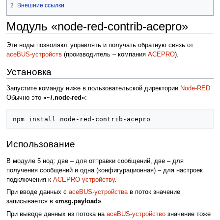
2
Внешние ссылки
Модуль «node-red-contrib-acepro»
Эти ноды позволяют управлять и получать обратную связь от
aceBUS-устройств
(производитель – компания
ACEPRO
).
Установка
Запустите команду ниже в пользовательской директории
Node-RED
.
Обычно это
«~/.node-red»
:
Использование
В модуле 5 нод: две – для отправки сообщений, две – для
получения сообщений и одна (конфигурационная) – для настроек
подключения к
ACEPRO-устройству
.
При вводе данных с
aceBUS-устройства
в поток значение
записывается в
«msg.payload»
.
При выводе данных из потока на
aceBUS-устройство
значение тоже