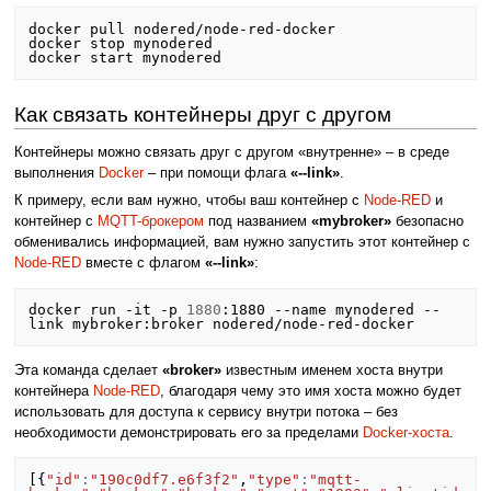
docker pull nodered/node-red-docker

docker stop mynodered

Как связать контейнеры друг с другом
Контейнеры можно связать друг с другом «внутренне» – в среде
выполнения
Docker
– при помощи флага
«--link»
.
К примеру, если вам нужно, чтобы ваш контейнер с
Node-RED
и
контейнер с
MQTT-брокером
под названием
«mybroker»
безопасно
обменивались информацией, вам нужно запустить этот контейнер с
Node-RED
вместе с флагом
«--link»
:
docker run -it -p 
1880
:1880 --name mynodered --
Эта команда сделает
«broker»
известным именем хоста внутри
контейнера
Node-RED
, благодаря чему это имя хоста можно будет
использовать для доступа к сервису внутри потока – без
необходимости демонстрировать его за пределами
Docker-хоста
.
[{
"id"
:
"190c0df7.e6f3f2"
,
"type"
:
"mqtt-