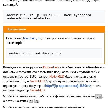
Чтобы запустить контейнер
«latest»
, воспользуйтесь следующей
командой:
docker run -it -p 
1880
:1880 --name mynodered 
Примечание
Если у вас
Raspberry Pi
, то вы должны использовать образ с
тегом
«rpi»
:
Команда выше загрузит из
DockerHub
контейнер
«nodered/node-red-
docker»
и запустит его экземпляр под названием
«mynodered»
с
открытым портом 1880. Запуск
Node-RED
будет показан в окне
терминала. Когда
Node-RED
будет запущен, вы можете ввести в
адресную строку браузера
«
http://{ip-адрес-хоста}:1880»
, чтобы
открыть редактор
Node-RED
.
Чтобы контейнер начал работать в фоновом режиме, зажмите
,
Ctrl
а потом нажмите
+
.
P
Q
Чтобы снова подключиться к запущенному контейнеру: