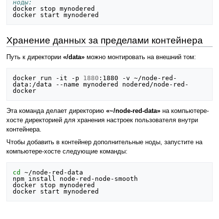
ноды:
docker stop mynodered

Хранение данных за пределами контейнера
Путь к директории
«/data»
можно монтировать на внешний том:
docker run -it -p 
1880
:1880 -v ~/node-red-
data:/data --name mynodered nodered/node-red-
Эта команда делает директорию
«~/node-red-data»
на компьютере-
хосте директорией для хранения настроек пользователя внутри
контейнера.
Чтобы добавить в контейнер дополнительные ноды, запустите на
компьютере-хосте следующие команды:
cd
 ~/node-red-data

npm install node-red-node-smooth

docker stop mynodered
