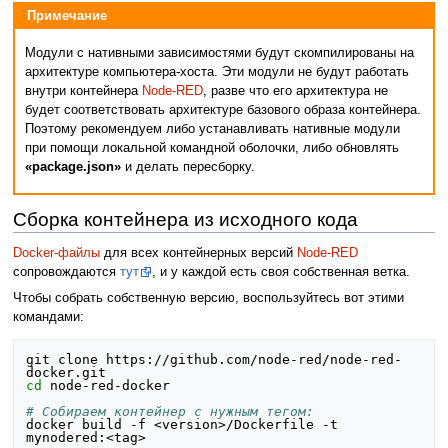
Примечание
Модули с нативными зависимостями будут скомпилированы на
архитектуре компьютера-хоста. Эти модули не будут работать
внутри контейнера
Node-RED
, разве что его архитектура не
будет соответствовать архитектуре базового образа контейнера.
Поэтому рекомендуем либо устанавливать нативные модули
при помощи локальной командной оболочки, либо обновлять
«package.json»
и делать пересборку.
Сборка контейнера из исходного кода
Docker-файлы
для всех контейнерных версий
Node-RED
сопровождаются
тут
, и у каждой есть своя собственная ветка.
Чтобы собрать собственную версию, воспользуйтесь вот этими
командами:
git clone https://github.com/node-red/node-red-
cd
 node-red-docker

# Собираем контейнер с нужным тегом:
docker build -f <version>/Dockerfile -t 