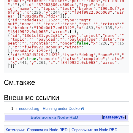
broker"
,
"broker"
:
"broker"
,
"port"
:
"1883"
,
"clientid
"
:
""
},{
"id"
:
"37963300.c869cc"
,
"type"
:
"mqtt 
in"
,
"name"
:
""
,
"topic"
:
"test"
,
"broker"
:
"190c0df7.e
6f3f2"
,
"x"
:
226
,
"y"
:
244
,
"z"
:
"f34f9922.0cb068"
,
"wir
es"
:
[[
"802d92f9.7fd27"
]]},
{
"id"
:
"edad4162.1252c"
,
"type"
:
"mqtt 
out"
,
"name"
:
""
,
"topic"
:
"test"
,
"qos"
:
""
,
"retain"
:
"
"
,
"broker"
:
"190c0df7.e6f3f2"
,
"x"
:
453
,
"y"
:
135
,
"z"
:
"f34f9922.0cb068"
,
"wires"
:
[]},
{
"id"
:
"13d1cf31.ec2e31"
,
"type"
:
"inject"
,
"name"
:
""
,
"topic"
:
""
,
"payload"
:
""
,
"payloadType"
:
"date"
,
"re
peat"
:
""
,
"crontab"
:
""
,
"once"
:
false
,
"x"
:
226
,
"y"
:
15
7
,
"z"
:
"f34f9922.0cb068"
,
"wires"
:
[[
"edad4162.1252c"
]]},
{
"id"
:
"802d92f9.7fd27"
,
"type"
:
"debug"
,
"name"
:
""
,
"
active"
:
true
,
"console"
:
"false"
,
"complete"
:
"false"
,
"x"
:
441
,
"y"
:
261
,
"z"
:
"f34f9922.0cb068"
,
"wires"
:
[]}]
См.также
Внешние ссылки
↑
nodered.org - Running under Docker
Библиотеки Node-RED
развернуть
Категории
:
Справочник Node-RED
Справочник по Node-RED