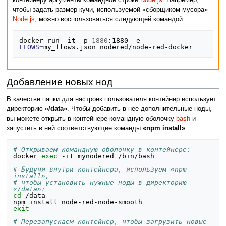
чтобы задать размер кучи, используемой «сборщиком мусора»
Node.js
, можно воспользоваться следующей командой:
docker run -it -p 
1880
:1880 -e 
FLOWS
=
Добавление новых нод
В качестве папки для настроек пользователя контейнер использует
директорию
«/data»
. Чтобы добавить в нее дополнительные ноды,
вы можете открыть в контейнере командную оболочку
bash
и
запустить в ней соответствующие команды
«npm install»
.
# Открываем командную оболочку в контейнере:
docker 
exec
 -it mynodered /bin/bash

# Будучи внутри контейнера, используем «npm 
install»,
# чтобы установить нужные ноды в директорию 
«/data»:
cd
 /data

exit
# Перезапускаем контейнер, чтобы загрузить новые 