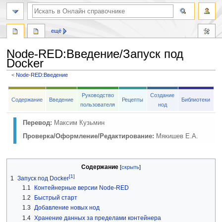
ещё
Node-RED
:
Введение/Запуск под
Docker
<
Node-RED:Введение
Перейти
Перейти
Руководство
Создание
к
к
Содержание
Введение
Рецепты
Библиотеки
пользователя
нод
навигации
поиску
Перевод:
Максим Кузьмин
Проверка/Оформление/Редактирование:
Мякишев Е.А.
Содержание
[1]
1
Запуск под Docker
1.1
Контейнерные версии Node-RED
1.2
Быстрый старт
1.3
Добавление новых нод
1.4
Хранение данных за пределами контейнера