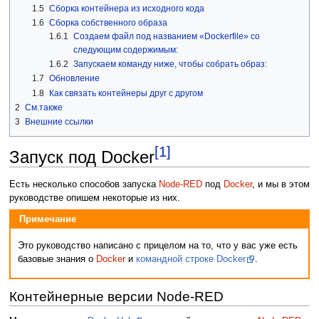
1.5
Сборка контейнера из исходного кода
1.6
Сборка собственного образа
1.6.1
Создаем файл под названием «Dockerfile» со
следующим содержимым:
1.6.2
Запускаем команду ниже, чтобы собрать образ:
1.7
Обновление
1.8
Как связать контейнеры друг с другом
2
См.также
3
Внешние ссылки
[1]
Запуск под Docker
Есть несколько способов запуска
Node-RED
под
Docker
, и мы в этом
руководстве опишем некоторые из них.
Примечание
Это руководство написано с прицелом на то, что у вас уже есть
базовые знания о
Docker
и
командной строке Docker
.
Контейнерные версии Node-RED