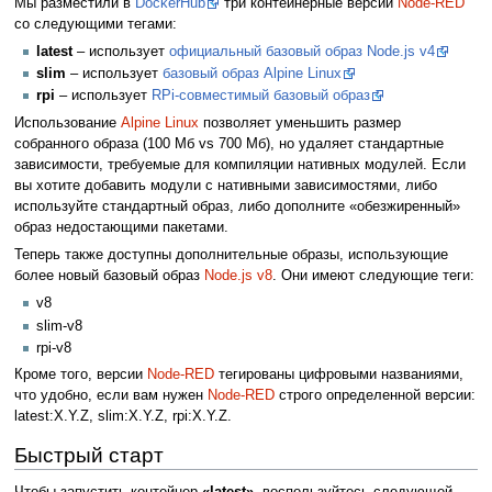
Мы разместили в
DockerHub
три контейнерные версии
Node-RED
со следующими тегами:
latest
– использует
официальный базовый образ Node.js v4
slim
– использует
базовый образ Alpine Linux
rpi
– использует
RPi-совместимый базовый образ
Использование
Alpine Linux
позволяет уменьшить размер
собранного образа (100 Мб vs 700 Мб), но удаляет стандартные
зависимости, требуемые для компиляции нативных модулей. Если
вы хотите добавить модули с нативными зависимостями, либо
используйте стандартный образ, либо дополните «обезжиренный»
образ недостающими пакетами.
Теперь также доступны дополнительные образы, использующие
более новый базовый образ
Node.js v8
. Они имеют следующие теги:
v8
slim-v8
rpi-v8
Кроме того, версии
Node-RED
тегированы цифровыми названиями,
что удобно, если вам нужен
Node-RED
строго определенной версии:
latest:X.Y.Z, slim:X.Y.Z, rpi:X.Y.Z.
Быстрый старт