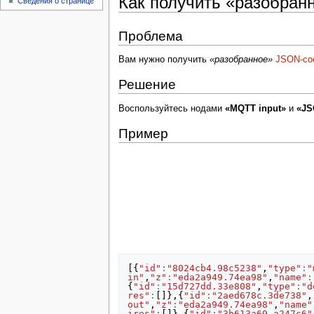
Как получить «разобра
Сведения о странице
Проблема
Вам нужно получить
«разобранное»
JSON-со
Решение
Воспользуйтесь нодами
«MQTT input»
и
«JS
Пример
[{
"id"
:
"8024cb4.98c5238"
,
"type"
:
"
in"
,
"z"
:
"eda2a949.74ea98"
,
"name"
:
{
"id"
:
"15d727dd.33e808"
,
"type"
:
"d
res"
:
[]},{
"id"
:
"2aed678c.3de738"
,
out"
,
"z"
:
"eda2a949.74ea98"
,
"name"
ires"
:
[]},{
"id"
:
"3b613a69.a247c6"