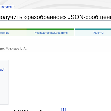
история
получить «разобранное» JSON-сообщен
едение
Руководство пользователя
Рецепты
ие:
Мякишев Е.А.
[1]
ние
[1]