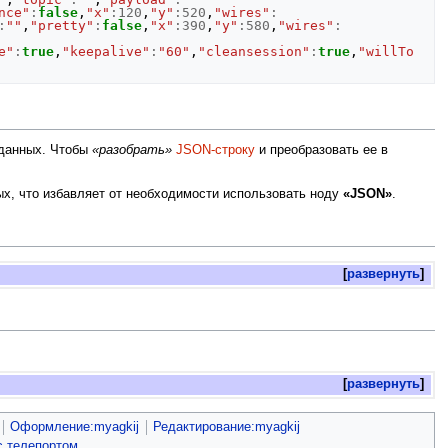
nce"
:
false
,
"x"
:
120
,
"y"
:
520
,
"wires"
:
:
""
,
"pretty"
:
false
,
"x"
:
390
,
"y"
:
580
,
"wires"
:
e"
:
true
,
"keepalive"
:
"60"
,
"cleansession"
:
true
,
"willTo
 данных. Чтобы
«разобрать»
JSON-строку
и преобразовать ее в
х, что избавляет от необходимости использовать ноду
«JSON»
.
развернуть
развернуть
Оформление:myagkij
Редактирование:myagkij
с телепортом