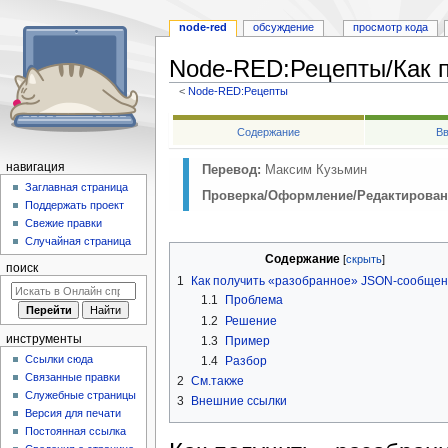
node-red
обсуждение
просмотр кода
Node-RED
:
Рецепты/Как 
<
Node-RED:Рецепты
Перейти
Перейти
Содержание
Вв
к
к
навигации
поиску
навигация
Перевод:
Максим Кузьмин
Заглавная страница
Проверка/Оформление/Редактирован
Поддержать проект
Свежие правки
Случайная страница
Содержание
поиск
1
Как получить «разобранное» JSON-сообще
1.1
Проблема
1.2
Решение
инструменты
1.3
Пример
Ссылки сюда
1.4
Разбор
Связанные правки
2
См.также
Служебные страницы
3
Внешние ссылки
Версия для печати
Постоянная ссылка