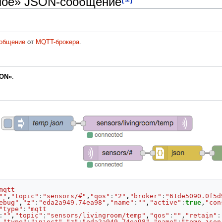
нное» JSON-сообщение
общение
от
MQTT-брокера
.
ON»
.
mqtt 
""
,
"topic"
:
"sensors/#"
,
"qos"
:
"2"
,
"broker"
:
"61de5090.0f5d
ebug"
,
"z"
:
"eda2a949.74ea98"
,
"name"
:
""
,
"active"
:
true
,
"con
"type"
:
"mqtt 
:
""
,
"topic"
:
"sensors/livingroom/temp"
,
"qos"
:
""
,
"retain"
:
,
"type"
:
"inject"
,
"z"
:
"eda2a949.74ea98"
,
"name"
:
"temp json