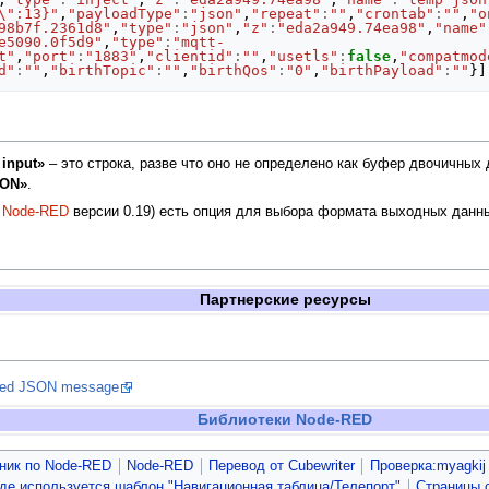
\":13}"
,
"payloadType"
:
"json"
,
"repeat"
:
""
,
"crontab"
:
""
,
"o
98b7f.2361d8"
,
"type"
:
"json"
,
"z"
:
"eda2a949.74ea98"
,
"name"
e5090.0f5d9"
,
"type"
:
"mqtt-
t"
,
"port"
:
"1883"
,
"clientid"
:
""
,
"usetls"
:
false
,
"compatmod
d"
:
""
,
"birthTopic"
:
""
,
"birthQos"
:
"0"
,
"birthPayload"
:
""
}]
input»
– это строка, разве что оно не определено как буфер двочичных
SON»
.
с
Node-RED
версии 0.19) есть опция для выбора формата выходных данны
Партнерские ресурсы
rsed JSON message
Библиотеки Node-RED
ник по Node-RED
Node-RED
Перевод от Сubewriter
Проверка:myagkij
где используется шаблон "Навигационная таблица/Телепорт"
Страницы 