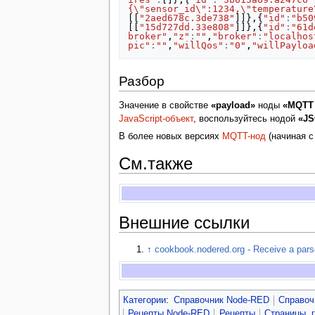
{\"sensor_id\":1234,\"temperature
[[
"2aed678c.3de738"
]]},{
"id"
:
"b50
[[
"15d727dd.33e808"
]]},{
"id"
:
"61d
broker"
,
"z"
:
""
,
"broker"
:
"localhos
pic"
:
""
,
"willQos"
:
"0"
,
"willPayloa
Разбор
Значение в свойстве
«payload»
ноды
«MQTT 
JavaScript-объект
, воспользуйтесь нодой
«J
В более новых версиях
MQTT-нод
(начиная 
См.также
Внешние ссылки
↑
cookbook.nodered.org - Receive a pa
Категории
:
Справочник Node-RED
Справоч
Рецепты Node-RED
Рецепты
Страницы, 