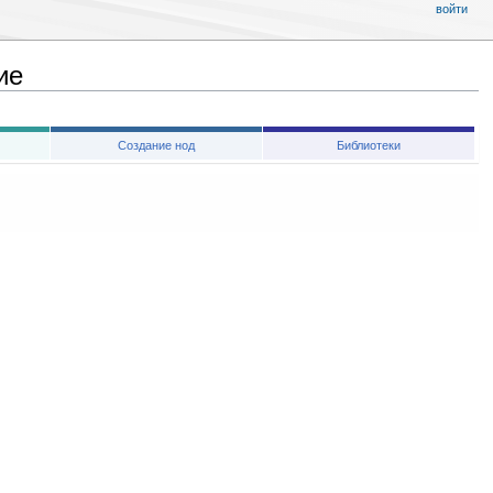
войти
ие
Создание нод
Библиотеки