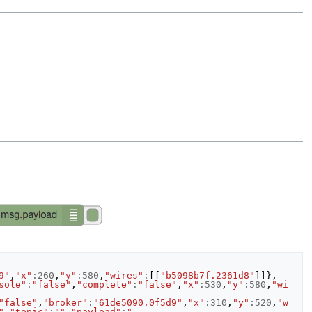
9"
,
"x"
:
260
,
"y"
:
580
,
"wires"
:
[[
"b5098b7f.2361d8"
]]},
sole"
:
"false"
,
"complete"
:
"false"
,
"x"
:
530
,
"y"
:
580
,
"wi
"false"
,
"broker"
:
"61de5090.0f5d9"
,
"x"
:
310
,
"y"
:
520
,
"w
"
,
"topic"
:
""
,
"payload"
:
"