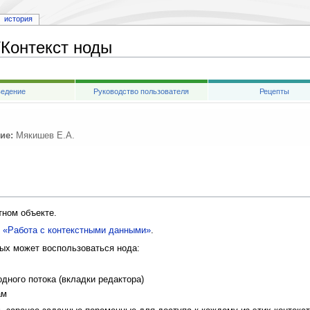
история
/Контекст ноды
едение
Руководство пользователя
Рецепты
ие:
Мякишев Е.А.
тном объекте.
е «Работа с контекстными данными»
.
рых может воспользоваться нода:
дного потока (вкладки редактора)
ам