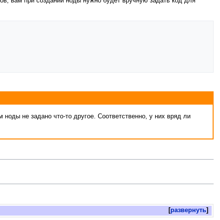
тов, вам при создании ноды нужно будет вручную задать код для
ноды не задано что-то другое. Соответственно, у них вряд ли
развернуть