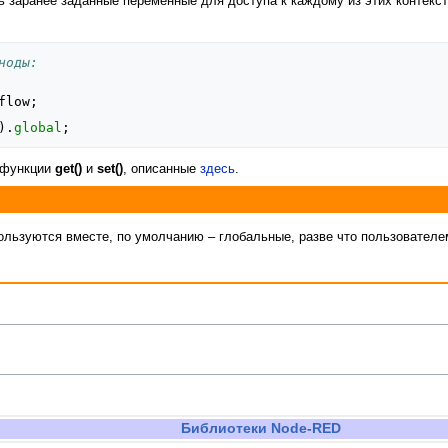
ть заранее заданные переменные для доступа к каждому из этих контекс
ноды:
flow
;
).
global
;
т функции
get()
и
set()
, описанные
здесь
.
ьзуются вместе, по умолчанию – глобальные, разве что пользователем 
Библиотеки Node-RED