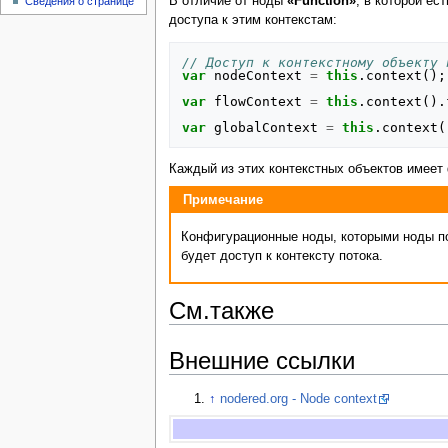
В отличие от ноды
«Function»
, в которой ес
Сведения о странице
доступа к этим контекстам:
// Доступ к контекстному объекту 
var
nodeContext
=
this
.
context
();
var
flowContext
=
this
.
context
().
var
globalContext
=
this
.
context
(
Каждый из этих контекстных объектов имее
Примечание
Конфигурационные ноды, которыми ноды пол
будет доступ к контексту потока.
См.также
Внешние ссылки
↑
nodered.org - Node context