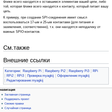
ближе всего находится к оставшимся элементам вашей цепи, либо
той, которая ближе всего находится к контакту, который питает вашу
цепь.
К примеру, при создании SPI-соединения имеет смысл
воспользоваться 17-ым и 25-ым контактами (для питания и
заземления, соответственно), т.к. они находятся неподалеку от
важных SPIO-контактов.
См.также
Внешние ссылки
Категории
:
Raspberry Pi
Raspberry Pi2
Raspberry Pi3
RPi
RPi2
RPi3
Проверка:myagkij
Оформление:myagkij
Редактирование:myagkij
навигация
Заглавная страница
Поддержать проект
Свежие правки
Случайная страница