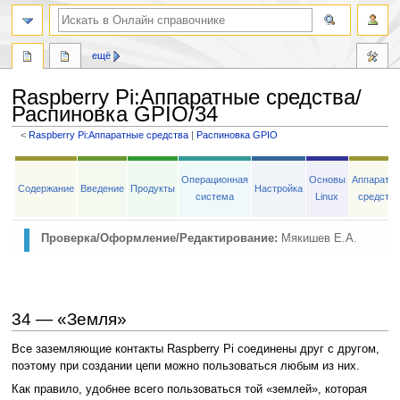
ещё
Raspberry Pi
:
Аппаратные средства/
Распиновка GPIO/34
<
Raspberry Pi:Аппаратные средства
‎ |
Распиновка GPIO
Перейти
Перейти
к
к
Операционная
Основы
Аппаратн
Содержание
Введение
Продукты
Настройка
навигации
поиску
система
Linux
средств
Проверка/Оформление/Редактирование:
Мякишев Е.А.
34 — «Земля»
Все заземляющие контакты Raspberry Pi соединены друг с другом,
поэтому при создании цепи можно пользоваться любым из них.
Как правило, удобнее всего пользоваться той «землей», которая