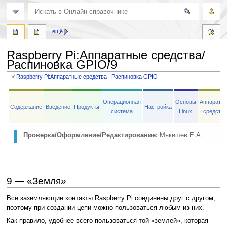
ещё
Raspberry Pi
:
Аппаратные средства/
Распиновка GPIO/9
<
Raspberry Pi:Аппаратные средства
‎ |
Распиновка GPIO
Перейти
Перейти
к
к
Операционная
Основы
Аппаратн
Содержание
Введение
Продукты
Настройка
навигации
поиску
система
Linux
средств
Проверка/Оформление/Редактирование:
Мякишев Е.А.
9 — «Земля»
Все заземляющие контакты Raspberry Pi соединены друг с другом,
поэтому при создании цепи можно пользоваться любым из них.
Как правило, удобнее всего пользоваться той «землей», которая