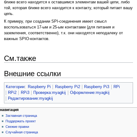
ближе всего находится к оставшимся элементам вашей цепи, либо
той, которая ближе всего находится к контакту, который питает вашу
цепь.
К примеру, при создании SPI-соединения имеет смысл
воспользоваться 17-ым и 25-ым контактами (для питания и
заземления, соответственно), т.к. они находятся неподалеку от
важных SPIO-контактов.
См.также
Внешние ссылки
Категории
:
Raspberry Pi
Raspberry Pi2
Raspberry Pi3
RPi
RPi2
RPi3
Проверка:myagkij
Оформление:myagkij
Редактирование:myagkij
навигация
Заглавная страница
Поддержать проект
Свежие правки
Случайная страница