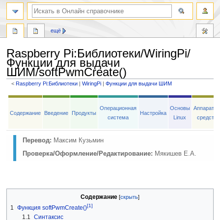
ещё
Raspberry Pi
:
Библиотеки/WiringPi/
Функции для выдачи
ШИМ/softPwmCreate()
<
Raspberry Pi:Библиотеки
‎ |
WiringPi
‎ |
Функции для выдачи ШИМ
Перейти
Перейти
к
к
Операционная
Основы
Аппаратн
Содержание
Введение
Продукты
Настройка
навигации
поиску
система
Linux
средств
Перевод:
Максим Кузьмин
Проверка/Оформление/Редактирование:
Мякишев Е.А.
Содержание
[1]
1
Функция softPwmCreate()
1.1
Синтаксис