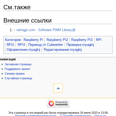
См.также
Внешние ссылки
↑
wiringpi.com - Software PWM Library
Категории
:
Raspberry Pi
Raspberry Pi2
Raspberry Pi3
RPi
RPi2
RPi3
Перевод от Сubewriter
Проверка:myagkij
Оформление:myagkij
Редактирование:myagkij
навигация
Заглавная страница
Поддержать проект
Свежие правки
Случайная страница
Эта страница в последний раз была отредактирована 18 июня 2023 в 13:09.
Политика конфиденциальности
О Онлайн справочнике
Отказ от