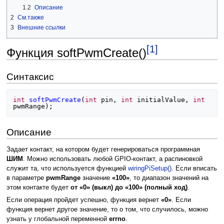
1.2
Описание
2
См.также
3
Внешние ссылки
[1]
Функция softPwmCreate()
Синтаксис
int
softPwmCreate
(
int
pin
,
int
initialValue
,
int
pwmRange
);
Описание
Задает контакт, на котором будет генерироваться программная
ШИМ
. Можно использовать любой GPIO-контакт, а распиновкой
служит та, что используется функцией
wiringPiSetup()
. Если вписать
в параметре
pwmRange
значение
«100»
, то диапазон значений на
этом контакте будет
от «0» (выкл) до «100» (полный ход)
.
Если операция пройдет успешно, функция вернет
«0»
. Если
функция вернет другое значение, то о том, что случилось, можно
узнать у глобальной переменной
errno
.