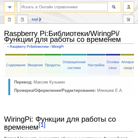
ещё
Raspberry Pi
:
Библиотеки/WiringPi/
Функции для работы со временем
<
Raspberry Pi:Библиотеки
‎ |
WiringPi
Перейти
Перейти
к
к
Операционная
Основы
Аппаратн
Содержание
Введение
Продукты
Настройка
навигации
поиску
система
Linux
средств
Перевод:
Максим Кузьмин
Проверка/Оформление/Редактирование:
Мякишев Е.А.
WiringPi: Функции для работы со
[1]
временем