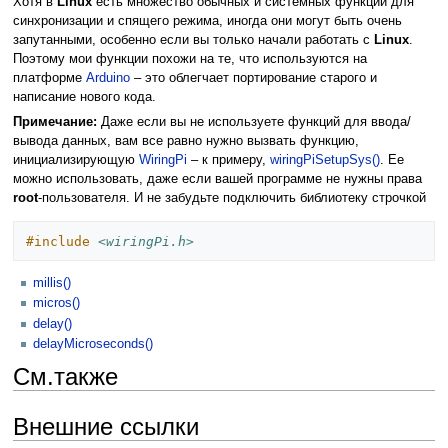
Хотя в
Linux
есть множество обычных и системных функций для
синхронизации и спящего режима, иногда они могут быть очень
запутанными, особенно если вы только начали работать с
Linux
.
Поэтому мои функции похожи на те, что используются на
платформе
Arduino
– это облегчает портирование старого и
написание нового кода.
Примечание:
Даже если вы не используете функций для ввода/
вывода данных, вам все равно нужно вызвать функцию,
инициализирующую
WiringPi
– к примеру,
wiringPiSetupSys()
. Ее
можно использовать, даже если вашей программе не нужны права
root
-пользователя. И не забудьте подключить библиотеку строчкой
#include
<wiringPi.h>
millis()
micros()
delay()
delayMicroseconds()
См.также
Внешние ссылки