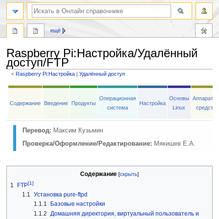
ещё
Raspberry Pi
:
Настройка/Удалённый
доступ/FTP
<
Raspberry Pi:Настройка
‎ |
Удалённый доступ
Перейти
Перейти
к
к
Операционная
Основы
Аппаратн
Содержание
Введение
Продукты
Настройка
навигации
поиску
система
Linux
средств
Перевод:
Максим Кузьмин
Проверка/Оформление/Редактирование:
Мякишев Е.А.
Содержание
[1]
1
FTP
1.1
Установка pure-ftpd
1.1.1
Базовые настройки
1.1.2
Домашняя директория, виртуальный пользователь и