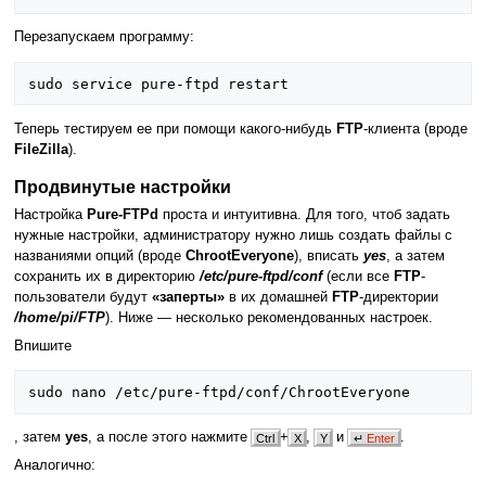
Перезапускаем программу:
Теперь тестируем ее при помощи какого-нибудь
FTP
-клиента (вроде
FileZilla
).
Продвинутые настройки
Настройка
Pure-FTPd
проста и интуитивна. Для того, чтоб задать
нужные настройки, администратору нужно лишь создать файлы с
названиями опций (вроде
ChrootEveryone
), вписать
yes
, а затем
сохранить их в директорию
/etc/pure-ftpd/conf
(если все
FTP
-
пользователи будут
«заперты»
в их домашней
FTP
-директории
/home/pi/FTP
). Ниже — несколько рекомендованных настроек.
Впишите
, затем
yes
, а после этого нажмите
+
,
и
.
Ctrl
X
Y
↵
Enter
Аналогично: