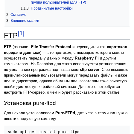
группа пользователей (для FTP)
1.1.3
Продвинутые настройки
2
См.также
3
Внешние ссылки
[1]
FTP
FTP
(означает
File Transfer Protocol
и переводится как
«протокол
передачи данных»
) — это протокол, с помощью которого можно
осуществить передачу данных между
Raspberry Pi
и другим
компьютером. На Raspbian для этого используется установленная
по умолчанию программа под названием
sftp-server
. С ее помощью
привилегированные пользователи могут передавать файлы и даже
целые директории, однако обычным пользователям тоже зачастую
необходим доступ к файловой системе. Для этого потребуется
настроить
FTP
-сервер, о чем и будет рассказано в этой статье.
Установка pure-ftpd
Для начала устанавливаем
Pure-FTPd
, для чего в терминал нужно
ввести следующую команду: