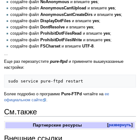
создайте файл
NoAnonymous
и впишите
yes
;
создайте файл
AnonymousCantUpload
и впишите
yes
;
создайте файл
AnonymousCantCreateDirs
и впишите
yes
;
создайте файл
DisplayDotFiles
и впишите
yes
;
создайте файл
DontResolve
и впишите
yes
;
создайте файл
ProhibitDotFilesRead
и впишите
yes
;
создайте файл
ProhibitDotFilesWrite
и впишите
yes
;
создайте файл
FSCharset
и впишите
UTF-8
.
...
Еще раз перезапустите
pure-ftpd
и примените вышеуказанные
настройки:
Более подробно о программе
Pure-FTPd
читайте на
ее
официальном сайте
.
См.также
Партнерские ресурсы
развернуть
Внешние ссылки