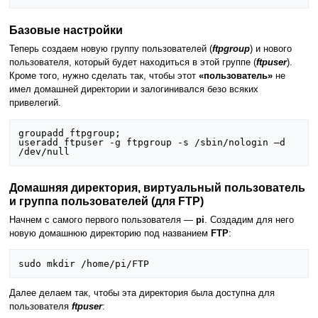
Базовые настройки
Теперь создаем новую группу пользователей (
ftpgroup
) и нового
пользователя, который будет находиться в этой группе (
ftpuser
).
Кроме того, нужно сделать так, чтобы этот
«пользователь»
не
имел домашней директории и залогинивался безо всяких
привелегий.
groupadd ftpgroup
;
useradd ftpuser -g ftpgroup -s /sbin/nologin –d 
Домашняя директория, виртуальный пользователь
и группа пользователей (для FTP)
Начнем с самого первого пользователя —
pi
. Создадим для него
новую домашнюю директорию под названием
FTP
:
Далее делаем так, чтобы эта директория была доступна для
пользователя
ftpuser
: