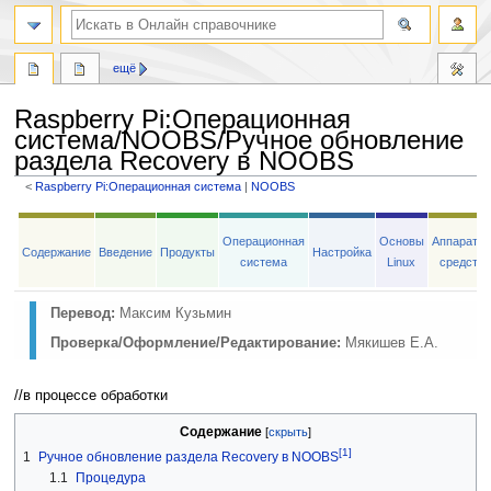
ещё
Raspberry Pi
:
Операционная
система/NOOBS/Ручное обновление
раздела Recovery в NOOBS
<
Raspberry Pi:Операционная система
‎ |
NOOBS
Перейти
Перейти
к
к
Операционная
Основы
Аппаратн
Содержание
Введение
Продукты
Настройка
навигации
поиску
система
Linux
средств
Перевод:
Максим Кузьмин
Проверка/Оформление/Редактирование:
Мякишев Е.А.
//в процессе обработки
Содержание
[1]
1
Ручное обновление раздела Recovery в NOOBS
1.1
Процедура