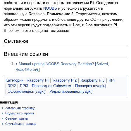
работать и с первым, и со вторым поколениями
Pi
. Она должна
нормально загружать
NOOBS
и успешно загружаться в
обновленную Raspbian.
Примечание 2.
Теоретически, похожим
образом можно проделать и обновление других ОС – при условии,
что эти версии будут поддерживать и 1-ое, и 2-ое поколения
Pi
.
Впрочем, я этого еще не тестировал.
См.также
Внешние ссылки
↑
Manual upating NOOBS Recovery Partition? [Solved,
Read4More
]
Категории
:
Raspberry Pi
Raspberry Pi2
Raspberry Pi3
RPi
RPi2
RPi3
Перевод от Сubewriter
Проверка:myagkij
Оформление:myagkij
Редактирование:myagkij
навигация
Заглавная страница
Поддержать проект
Свежие правки
Случайная страница