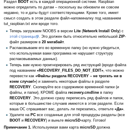
Раздел
BOOT
есть в каждой операционной системе. Raspbian
можно определить по датам – поскольку вы обновили ее совсем
недавно, то и даты будут соответствующими. Кроме того, имеет
смысл создать в этом разделе файл-напоминалку под названием
tut_raspbian.txt или вроде того.
Теперь загружаем NOOBS в версии
Lite
(
Network Install Only
) с
этой страницы
. Это должен быть относительно небольшой
ZIP
-
файл размером в
20 мегабайт
.
Распаковываем его во временную папку (но нужно убедиться,
что используемая вами программа не нарушает структуру
распаковываемых данных).
Теперь вам нужно проигнорировать ряд инструкций (вроде файла
под названием
«RECOVERY_FILES_DO_NOT_EDIT»
, что можно
перевести как
«Файлы раздела RECOVERY – не трогать ни в
коем случае!»
) и заменить некоторые файлы в разделе
RECOVERY
. Скопируйте все содержимое временной папки (и
файлы, и папки), КРОМЕ файла
recovery.cmdline
в папку
RECOVERY
. Это должно сразу переписать ряд файлов и папок,
которые в большинстве случаев имеются в этом разделе. Если
ваша ОС спрашивает вас, делать ли перезапись, ответьте
«Да»
.
Удалите на
PC
все созданные для этой процедуры разделы (все
BOOT
и
RECOVERY
) и выньте
microSD
-карту. Готово!
Примечание 1.
Используемая вами карта
microSD
должна