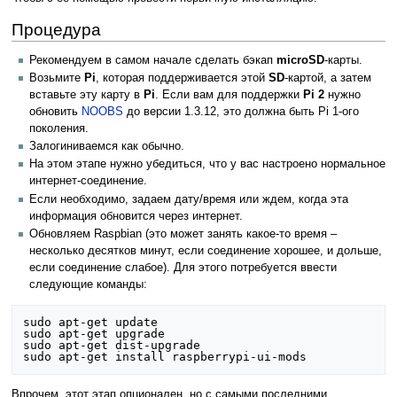
Процедура
Рекомендуем в самом начале сделать бэкап
microSD
-карты.
Возьмите
Pi
, которая поддерживается этой
SD
-картой, а затем
вставьте эту карту в
Pi
. Если вам для поддержки
Pi 2
нужно
обновить
NOOBS
до версии 1.3.12, это должна быть Pi 1-ого
поколения.
Залогиниваемся как обычно.
На этом этапе нужно убедиться, что у вас настроено нормальное
интернет-соединение.
Если необходимо, задаем дату/время или ждем, когда эта
информация обновится через интернет.
Обновляем Raspbian (это может занять какое-то время –
несколько десятков минут, если соединение хорошее, и дольше,
если соединение слабое). Для этого потребуется ввести
следующие команды:
sudo apt-get update

sudo apt-get upgrade

sudo apt-get dist-upgrade

Впрочем, этот этап опционален, но с самыми последними