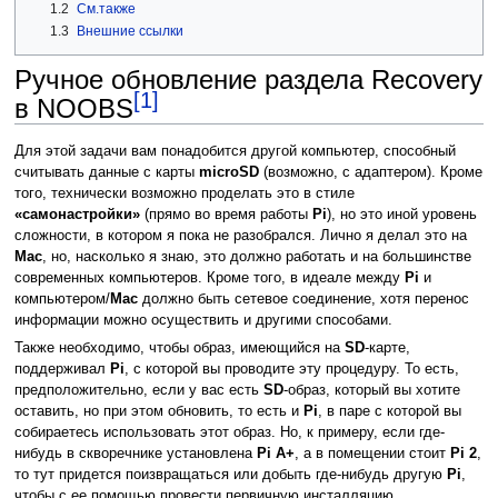
1.2
См.также
1.3
Внешние ссылки
Ручное обновление раздела Recovery
[1]
в NOOBS
Для этой задачи вам понадобится другой компьютер, способный
считывать данные с карты
microSD
(возможно, с адаптером). Кроме
того, технически возможно проделать это в стиле
«самонастройки»
(прямо во время работы
Pi
), но это иной уровень
сложности, в котором я пока не разобрался. Лично я делал это на
Mac
, но, насколько я знаю, это должно работать и на большинстве
современных компьютеров. Кроме того, в идеале между
Pi
и
компьютером/
Mac
должно быть сетевое соединение, хотя перенос
информации можно осуществить и другими способами.
Также необходимо, чтобы образ, имеющийся на
SD
-карте,
поддерживал
Pi
, с которой вы проводите эту процедуру. То есть,
предположительно, если у вас есть
SD
-образ, который вы хотите
оставить, но при этом обновить, то есть и
Pi
, в паре с которой вы
собираетесь использовать этот образ. Но, к примеру, если где-
нибудь в скворечнике установлена
Pi A+
, а в помещении стоит
Pi 2
,
то тут придется поизвращаться или добыть где-нибудь другую
Pi
,
чтобы с ее помощью провести первичную инсталляцию.