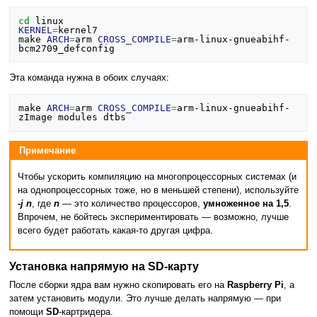
cd
KERNEL
=
kernel7

make 
ARCH
=
arm 
CROSS_COMPILE
=
arm-linux-gnueabihf- 
Эта команда нужна в обоих случаях:
make 
ARCH
=
arm 
CROSS_COMPILE
=
arm-linux-gnueabihf- 
Примечание
Чтобы ускорить компиляцию на многопроцессорных системах (и
на однопроцессорных тоже, но в меньшей степени), используйте
-j n
, где
n
— это количество процессоров,
умноженное на 1,5
.
Впрочем, не бойтесь экспериментировать — возможно, лучше
всего будет работать какая-то другая цифра.
Установка напрямую на SD-карту
После сборки ядра вам нужно скопировать его на
Raspberry Pi
, а
затем установить модули. Это лучше делать напрямую — при
помощи
SD
-картридера.