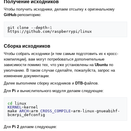
Получение исходников
Чтобы получить исходники, делаем отсылку к оригинальному
GitHub
-репозиторию:
git clone --depth
=
1
Сборка исходников
Чтобы собрать исходники (и тем самым подготовить их к кросс-
компиляции), вам могут потребоваться дополнительные
зависимости помимо тех, что уже установлены на
Ubuntu
по
умолчанию. В таком случае сделайте, пожалуйста, запрос на
изменение документации.
Далее выполняем сборку исходников и
DTB
-файлов.
Для
Pi
и вычислительного модуля делаем следующее:
cd
KERNEL
=
kernel

make 
ARCH
=
arm 
CROSS_COMPILE
=
arm-linux-gnueabihf- 
Для
Pi 2
делаем следующее: