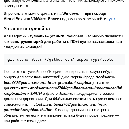
дистрибутивом
Debian
, это значит, что в них используются похожие
команды и т.д.
Впрочем, это можно делать и на
Windows
— при помощи
VirtualBox
или
VMWare
. Более подробно об этом читайте
тут
.
Установка тулчейна
Для загрузки
«тулчейна»
(
от англ. toolchain
, что можно перевести
как
«инструментарий для работы с ПО»
) нужно воспользоваться
следующей командой:
После этого тулчейн необходимо скопировать в какую-нибудь
общую для всех пользователей директорию (вроде
/tools/arm-
bcm2708/gcc-linaro-arm-linux-gnueabihf-raspbian
), а затем
добавить путь
/tools/arm-bcm2708/gcc-linaro-arm-linux-gnueabihf-
raspbian/bin
к
$PATH
в файле
.bashrc
, находящемся в вашей
домашней директории. Для
64-битных систем
путь нужно немного
видоизменить —
/tools/arm-bcm2708/gcc-linaro-arm-linux-
gnueabihf-raspbian-x64/bin
. К слову, данный шаг не строго
обязателен, но если его выполнить, вам будет проще позднее —
при работе с командами.