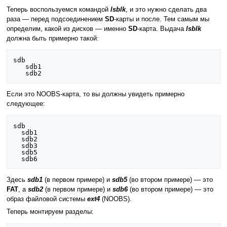
Теперь воспользуемся командой
lsblk
, и это нужно сделать два
раза — перед подсоединением
SD
-карты и после. Тем самым мы
определим, какой из дисков — именно
SD
-карта. Выдача
lsblk
должна быть примерно такой:
sdb

   sdb1

Если это NOOBS-карта, то вы должны увидеть примерно
следующее:
sdb

  sdb1

  sdb2

  sdb3

  sdb5

Здесь
sdb1
(в первом примере) и
sdb5
(во втором примере) — это
FAT
, а
sdb2
(в первом примере) и
sdb6
(во втором примере) — это
образ файловой системы
ext4
(NOOBS).
Теперь монтируем разделы: