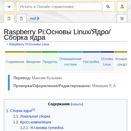
ещё
Raspberry Pi
:
Основы Linux/Ядро/
Сборка ядра
<
Raspberry Pi:Основы Linux
Перейти
Перейти
к
к
Операционная
Основы
Аппаратн
Содержание
Введение
Продукты
Настройка
навигации
поиску
система
Linux
средств
Перевод:
Максим Кузьмин
Проверка/Оформление/Редактирование:
Мякишев Е.А.
Содержание
[1]
1
Сборка ядра
1.1
Локальная сборка
1.2
Кросс-компиляция
1.2.1
Установка тулчейна