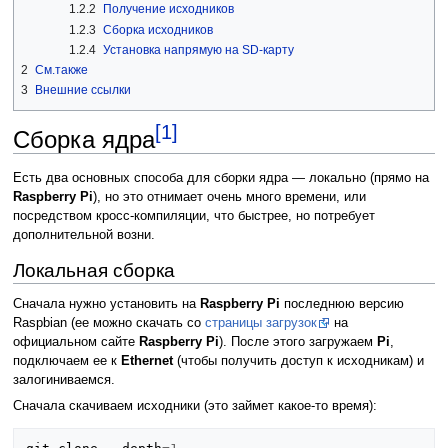
1.2.2
Получение исходников
1.2.3
Сборка исходников
1.2.4
Установка напрямую на SD-карту
2
См.также
3
Внешние ссылки
[1]
Сборка ядра
Есть два основных способа для сборки ядра — локально (прямо на
Raspberry Pi
), но это отнимает очень много времени, или
посредством кросс-компиляции, что быстрее, но потребует
дополнительной возни.
Локальная сборка
Сначала нужно установить на
Raspberry Pi
последнюю версию
Raspbian (ее можно скачать со
страницы загрузок
на
официальном сайте
Raspberry Pi
). После этого загружаем
Pi
,
подключаем ее к
Ethernet
(чтобы получить доступ к исходникам) и
залогиниваемся.
Сначала скачиваем исходники (это займет какое-то время):