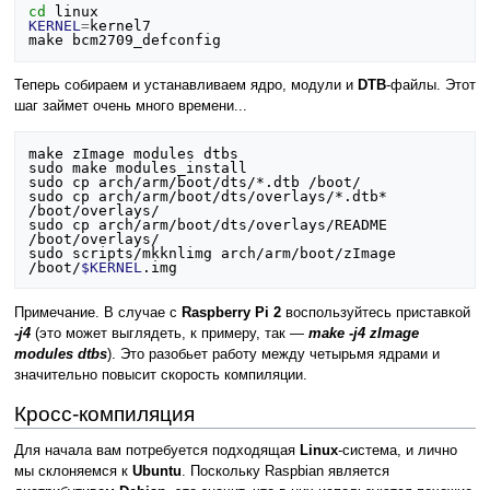
cd
KERNEL
=
kernel7

Теперь собираем и устанавливаем ядро, модули и
DTB
-файлы. Этот
шаг займет очень много времени...
make zImage modules dtbs

sudo make modules_install

sudo cp arch/arm/boot/dts/*.dtb /boot/

sudo cp arch/arm/boot/dts/overlays/*.dtb* 
/boot/overlays/

sudo cp arch/arm/boot/dts/overlays/README 
/boot/overlays/

sudo scripts/mkknlimg arch/arm/boot/zImage 
/boot/
$KERNEL
Примечание. В случае с
Raspberry Pi 2
воспользуйтесь приставкой
-j4
(это может выглядеть, к примеру, так —
make -j4 zImage
modules dtbs
). Это разобьет работу между четырьмя ядрами и
значительно повысит скорость компиляции.
Кросс-компиляция
Для начала вам потребуется подходящая
Linux
-система, и лично
мы склоняемся к
Ubuntu
. Поскольку Raspbian является