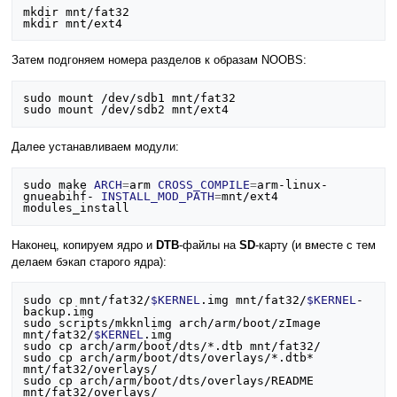
mkdir mnt/fat32

Затем подгоняем номера разделов к образам NOOBS:
sudo mount /dev/sdb1 mnt/fat32

Далее устанавливаем модули:
sudo make 
ARCH
=
arm 
CROSS_COMPILE
=
arm-linux-
gnueabihf- 
INSTALL_MOD_PATH
=
mnt/ext4 
Наконец, копируем ядро и
DTB
-файлы на
SD
-карту (и вместе с тем
делаем бэкап старого ядра):
sudo cp mnt/fat32/
$KERNEL
.img mnt/fat32/
$KERNEL
-
backup.img

sudo scripts/mkknlimg arch/arm/boot/zImage 
mnt/fat32/
$KERNEL
.img

sudo cp arch/arm/boot/dts/*.dtb mnt/fat32/

sudo cp arch/arm/boot/dts/overlays/*.dtb* 
mnt/fat32/overlays/

sudo cp arch/arm/boot/dts/overlays/README 
mnt/fat32/overlays/
