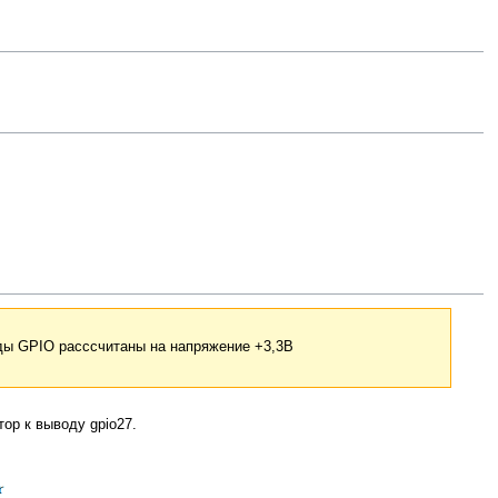
ды GPIO расссчитаны на напряжение +3,3В
ор к выводу gpio27.