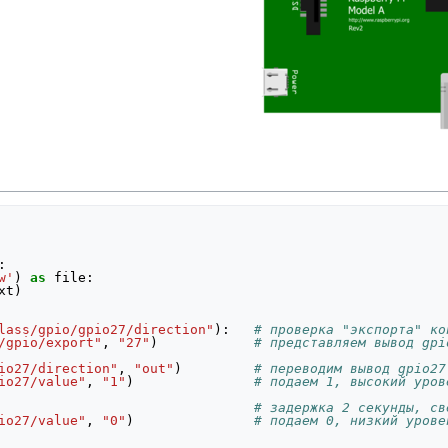
:
w'
)
as
file
:
xt
)
lass/gpio/gpio27/direction"
):
# проверка "экспорта" ко
/gpio/export"
,
"27"
)
# представляем вывод gpi
io27/direction"
,
"out"
)
# переводим вывод gpio27
io27/value"
,
"1"
)
# подаем 1, высокий уров
# задержка 2 секунды, св
io27/value"
,
"0"
)
# подаем 0, низкий урове