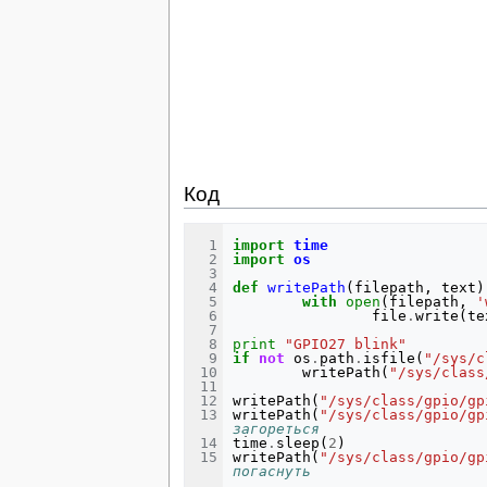
Код
import
time
import
os
def
writePath
(
filepath
,
text
)
with
open
(
filepath
,
'
file
.
write
(
te
print
"GPIO27 blink"
if
not
os
.
path
.
isfile
(
"/sys/c
writePath
(
"/sys/class
writePath
(
"/sys/class/gpio/gp
writePath
(
"/sys/class/gpio/gp
загореться
time
.
sleep
(
2
)
writePath
(
"/sys/class/gpio/gp
погаснуть