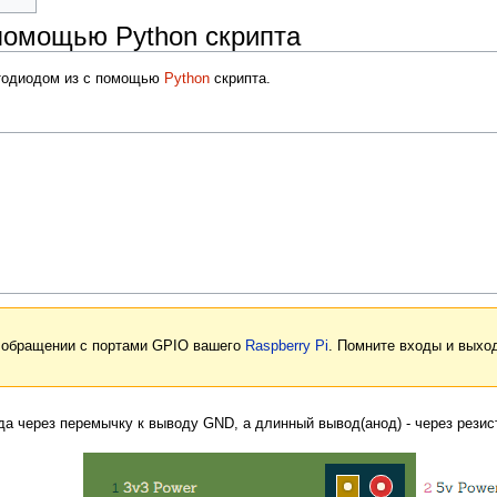
помощью Python скрипта
етодиодом из с помощью
Python
скрипта.
 обращении с портами GPIO вашего
Raspberry Pi
. Помните входы и выхо
а через перемычку к выводу GND, а длинный вывод(анод) - через резист