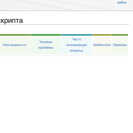
войти
скрипта
Часто
Типовые
Неисправности
возникающие
Библиотеки
Примеры
проблемы
вопросы