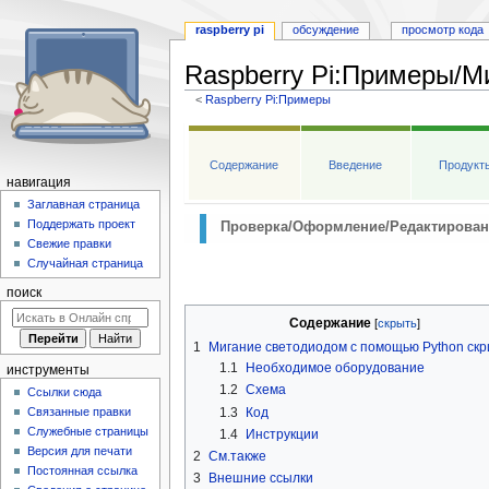
raspberry pi
обсуждение
просмотр кода
Raspberry Pi
:
Примеры/Ми
<
Raspberry Pi:Примеры
Перейти
Перейти
к
к
Содержание
Введение
Продукт
навигации
поиску
навигация
Заглавная страница
Поддержать проект
Проверка/Оформление/Редактирован
Свежие правки
Случайная страница
поиск
Содержание
1
Мигание светодиодом с помощью Python скр
1.1
Необходимое оборудование
инструменты
1.2
Схема
Ссылки сюда
1.3
Код
Связанные правки
Служебные страницы
1.4
Инструкции
Версия для печати
2
См.также
Постоянная ссылка
3
Внешние ссылки