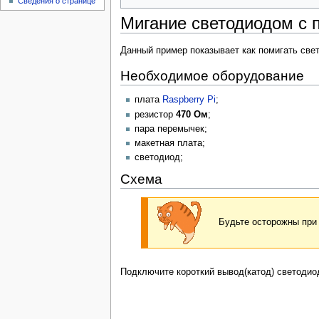
Сведения о странице
Мигание светодиодом с 
Данный пример показывает как помигать св
Необходимое оборудование
плата
Raspberry Pi
;
резистор
470 Ом
;
пара перемычек;
макетная плата;
светодиод;
Схема
Будьте осторожны при
Подключите короткий вывод(катод) светодиод