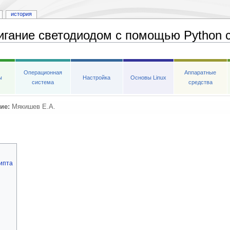
история
гание светодиодом с помощью Python 
Операционная
Аппаратные
ы
Настройка
Основы Linux
система
средства
ие:
Мякишев Е.А.
ипта