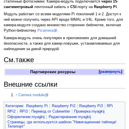
статичные фотоснимки. Камера-модуль подключается
через 15-
сантиметровый
ленточный кабель к
CSI
-порту на
Raspberry Pi
.
Модуль работает со всеми моделями Pi поколений 1 и 2. Доступ к
ней можно получить через API вроде MMAL и V4L. Кроме того, для
камера-модуля создано множество сторонних библиотек, включая
Python-библиотеку
Picamera
.
Камера-модуль очень популярен в приложениях для домашней
безопасности, а также для камер-ловушек, устанавливаемых для
наблюдения за дикой природой.
См.также
Партнерские ресурсы
развернуть
Внешние ссылки
↑
Camera module
Категории
:
Raspberry Pi
Raspberry Pi2
Raspberry Pi3
RPi
RPi2
RPi3
Перевод от Сubewriter
Проверка:myagkij
Оформление:myagkij
Редактирование:myagkij
Страницы, где используется шаблон "Навигационная таблица/
Телепорт"