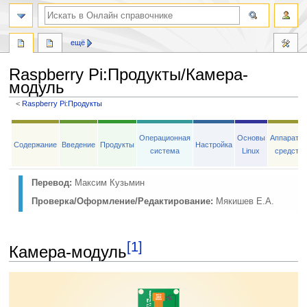
ещё
Raspberry Pi
:
Продукты/Камера-
модуль
<
Raspberry Pi:Продукты
Перейти
Перейти
к
к
Операционная
Основы
Аппаратн
Содержание
Введение
Продукты
Настройка
навигации
поиску
система
Linux
средств
Перевод:
Максим Кузьмин
Проверка/Оформление/Редактирование:
Мякишев Е.А.
[1]
Камера-модуль