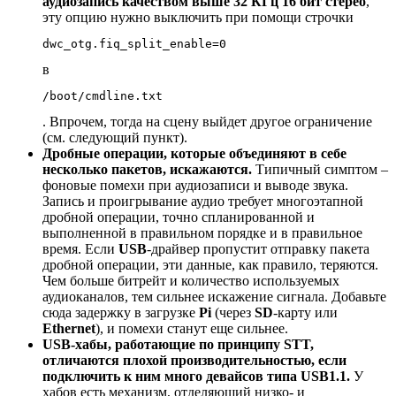
аудиозапись качеством выше 32 КГц 16 бит стерео
,
эту опцию нужно выключить при помощи строчки
dwc_otg.fiq_split_enable
=
0
в
. Впрочем, тогда на сцену выйдет другое ограничение
(см. следующий пункт).
Дробные операции, которые объединяют в себе
несколько пакетов, искажаются.
Типичный симптом –
фоновые помехи при аудиозаписи и выводе звука.
Запись и проигрывание аудио требует многоэтапной
дробной операции, точно спланированной и
выполненной в правильном порядке и в правильное
время. Если
USB
-драйвер пропустит отправку пакета
дробной операции, эти данные, как правило, теряются.
Чем больше битрейт и количество используемых
аудиоканалов, тем сильнее искажение сигнала. Добавьте
сюда задержку в загрузке
Pi
(через
SD
-карту или
Ethernet
), и помехи станут еще сильнее.
USB-хабы, работающие по принципу STT,
отличаются плохой производительностью, если
подключить к ним много девайсов типа USB1.1.
У
хабов есть механизм, отделяющий низко- и