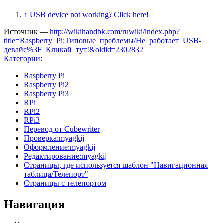
↑
USB device not working? Click here!
Источник —
http://wikihandbk.com/ruwiki/index.php?
title=Raspberry_Pi:Типовые_проблемы/Не_работает_USB-
девайс%3F_Кликай_тут!&oldid=2302832
Категории
:
Raspberry Pi
Raspberry Pi2
Raspberry Pi3
RPi
RPi2
RPi3
Перевод от Сubewriter
Проверка:myagkij
Оформление:myagkij
Редактирование:myagkij
Страницы, где используется шаблон "Навигационная
таблица/Телепорт"
Страницы с телепортом
Навигация