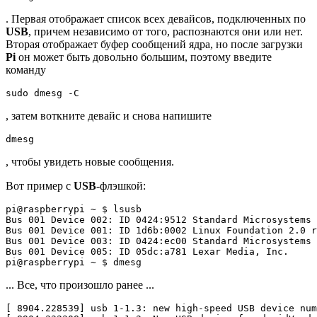
. Первая отображает список всех девайсов, подключенных по
USB
, причем независимо от того, распознаются они или нет.
Вторая отображает буфер сообщений ядра, но после загрузки
Pi
он может быть довольно большим, поэтому введите
команду
, затем воткните девайс и снова напишите
, чтобы увидеть новые сообщения.
Вот пример с
USB
-флэшкой:
pi@raspberrypi ~ $ lsusb

Bus 
001
 Device 
002
: ID 
0424
:9512 Standard Microsystems 
Bus 
001
 Device 
001
: ID 1d6b:0002 Linux Foundation 
2
.0 r
Bus 
001
 Device 
003
: ID 
0424
:ec00 Standard Microsystems 
Bus 
001
 Device 
005
: ID 05dc:a781 Lexar Media, Inc.

... Все, что произошло ранее ...
[
8904
.228539
]
 usb 
1
-1.3: new high-speed USB device num