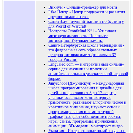
Викиум - Онлайн-тренажер для мозга
Like Центр - Центр поддержки и развития
предпринимательства.
Gamersbay - лучший магазин по бустингу
для World of Warcraft.
Ноотропы OmniMind N°1 - Усиливает
мозговую активность. Повышает
мотивацию. Улучшает память.
Санкт-Петербургская школа телевидения -
это федеральная сеть образовательных
центров, которая имеет филиалы в 37
городах России.
Lingualeo.com — интерактивный онлайн-
сервис для изучения и практики
английского языка в увлекательной игровой
форме.
Junyschool (Джунискул) – международная
школа программирования и дизайна для
детей и подростков от 5 до 17 лет, где
ученики осваивают компьютерную
грамотность, развивают алгоритмическое и
креативное мышление, изучают основы
программирования и компьютерной
графики, создают собственные проекты:
игры, сайты, программы, приложения,
анимации, 3D-модели, монтируют видео.
Умназия - Интерактивные онлайн-курсы и