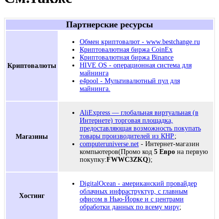
Партнерские ресурсы
Обмен криптовалют - www.bestchange.ru
Криптовалютная биржа CoinEx
Криптовалютная биржа Binance
Криптовалюты
HIVE OS - операционная система для
майнинга
e4pool - Мультивалютный пул для
майнинга.
AliExpress — глобальная виртуальная (в
Интернете) торговая площадка,
предоставляющая возможность покупать
Магазины
товары производителей из КНР
;
computeruniverse.net
- Интернет-магазин
компьютеров(Промо код
5 Евро
на первую
покупку:
FWWC3ZKQ
);
DigitalOcean - американский провайдер
облачных инфраструктур, с главным
Хостинг
офисом в Нью-Йорке и с центрами
обработки данных по всему миру
;