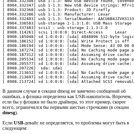
[
8904
.332308
]
 usb 
1
-1.3: New USB device found, 
idVendo
[
8904
.332347
]
 usb 
1
-1.3: New USB device strings: 
Mfr
=
1
[
8904
.332368
]
 usb 
1
[
8904
.332386
]
 usb 
1
[
8904
.332403
]
 usb 
1
[
8904
.336583
]
 usb-storage 
1
[
8904
.337483
]
 scsi1 : usb-storage 
1
[
8908
.114261
]
 scsi 
1
:0:0:0: Direct-Access     Lexar   
[
8908
.185048
]
 sd 
1
:0:0:0: 
[
sda
]
4048896
512
-byte logic
[
8908
.186152
]
 sd 
1
:0:0:0: 
[
sda
]
[
8908
.186194
]
 sd 
1
:0:0:0: 
[
sda
]
 Mode Sense: 
43
00
00
0
[
8908
.187274
]
 sd 
1
:0:0:0: 
[
sda
]
[
8908
.187312
]
 sd 
1
:0:0:0: 
[
sda
]
[
8908
.205534
]
 sd 
1
:0:0:0: 
[
sda
]
[
8908
.205577
]
 sd 
1
:0:0:0: 
[
sda
]
[
8908
.207226
]
[
8908
.213652
]
 sd 
1
:0:0:0: 
[
sda
]
[
8908
.213697
]
 sd 
1
:0:0:0: 
[
sda
]
[
8908
.213724
]
 sd 
1
:0:0:0: 
[
sda
]
В данном случае в секции dmesg не замечено сообщений об
ошибках, а флэшка определена как USB-накопитель. Впрочем,
если бы у флэшки не было драйвера, то этот пример, скорее
всего, ограничился бы первыми шестью строчками (в секции
dmesg
).
Если
USB
-девайс не определяется, то проблемы могут быть в
следующем: