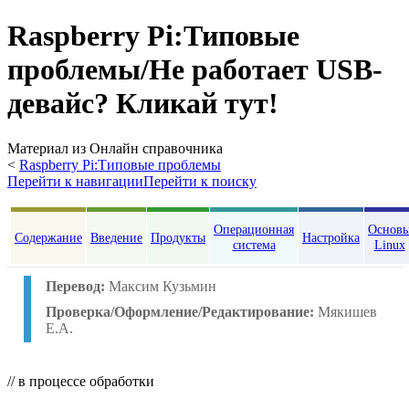
Raspberry Pi
:
Типовые
проблемы/Не работает USB-
девайс? Кликай тут!
Материал из Онлайн справочника
<
Raspberry Pi:Типовые проблемы
Перейти к навигации
Перейти к поиску
Операционная
Основ
Содержание
Введение
Продукты
Настройка
система
Linux
Перевод:
Максим Кузьмин
Проверка/Оформление/Редактирование:
Мякишев
Е.А.
// в процессе обработки