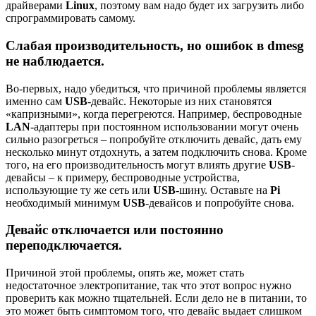
драйверами
Linux
, поэтому вам надо будет их загрузить либо
спрограммировать самому.
Слабая производительность, но ошибок в dmesg
не наблюдается.
Во-первых, надо убедиться, что причиной проблемы является
именно сам
USB
-девайс. Некоторые из них становятся
«капризными», когда перегреются. Например, беспроводные
LAN
-адаптеры при постоянном использовании могут очень
сильно разогреться – попробуйте отключить девайс, дать ему
несколько минут отдохнуть, а затем подключить снова. Кроме
того, на его производительность могут влиять другие
USB
-
девайсы – к примеру, беспроводные устройства,
использующие ту же сеть или
USB
-шину. Оставьте на
Pi
необходимый минимум
USB
-девайсов и попробуйте снова.
Девайс отключается или постоянно
переподключается.
Причиной этой проблемы, опять же, может стать
недостаточное электропитание, так что этот вопрос нужно
проверить как можно тщательней. Если дело не в питании, то
это может быть симптомом того, что девайс выдает слишком