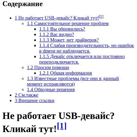
Содержание
[1]
1
Не работает USB-девайс? Кликай тут!
1.1
Самостоятельное решение проблем
1.1.1
Вы обновились?
1.1.2
Вас видно?
1.1.3
Может, нет драйверов?
1.1.4
Слабая производительность, но ошибок
в dmesg не наблюдается.
1.1.5
Девайс отключается или постоянно
переподключается.
1.2
Просим помощи
1.2.1
Общая информация
1.3
Известные проблемы (все они в данный
момент исправляются)
1.4
Обходные решения
2
См.также
3
Внешние ссылки
Не работает USB-девайс?
[1]
Кликай тут!