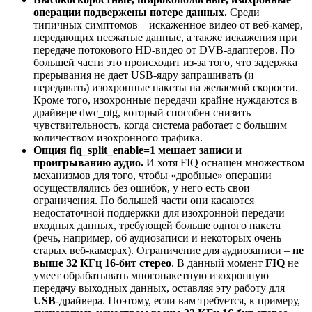
операции подвержены потере данных.
Среди
типичных симптомов – искаженное видео от веб-камер,
передающих несжатые данные, а также искажения при
передаче потокового HD-видео от DVB-адаптеров. По
большей части это происходит из-за того, что задержка
прерывания не дает USB-ядру запрашивать (и
передавать) изохронные пакеты на желаемой скорости.
Кроме того, изохронные передачи крайне нуждаются в
драйвере dwc_otg, который способен снизить
чувствительность, когда система работает с большим
количеством изохронного трафика.
Опция fiq_split_enable=1 мешает записи и
проигрыванию аудио.
И хотя FIQ оснащен множеством
механизмов для того, чтобы «дробные» операции
осуществлялись без ошибок, у него есть свои
ограничения. По большей части они касаются
недостаточной поддержки для изохронной передачи
входных данных, требующей больше одного пакета
(речь, например, об аудиозаписи и некоторых очень
старых веб-камерах). Ограничение для аудиозаписи –
не
выше 32 КГц 16-бит стерео
. В данный момент
FIQ
не
умеет обрабатывать многопакетную изохронную
передачу выходных данных, оставляя эту работу для
USB
-драйвера. Поэтому, если вам требуется, к примеру,