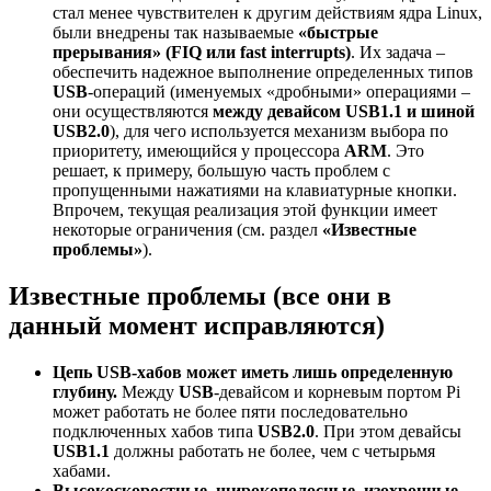
стал менее чувствителен к другим действиям ядра Linux,
были внедрены так называемые
«быстрые
прерывания» (FIQ или fast interrupts)
. Их задача –
обеспечить надежное выполнение определенных типов
USB
-операций (именуемых «дробными» операциями –
они осуществляются
между девайсом USB1.1 и шиной
USB2.0
), для чего используется механизм выбора по
приоритету, имеющийся у процессора
ARM
. Это
решает, к примеру, большую часть проблем с
пропущенными нажатиями на клавиатурные кнопки.
Впрочем, текущая реализация этой функции имеет
некоторые ограничения (см. раздел
«Известные
проблемы»
).
Известные проблемы (все они в
данный момент исправляются)
Цепь USB-хабов может иметь лишь определенную
глубину.
Между
USB
-девайсом и корневым портом Pi
может работать не более пяти последовательно
подключенных хабов типа
USB2.0
. При этом девайсы
USB1.1
должны работать не более, чем с четырьмя
хабами.
Высокоскоростные, широкополосные, изохронные