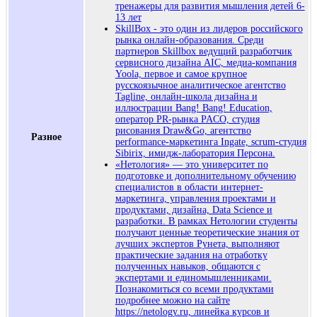
тренажеры для развития мышления детей 6-
13 лет
SkillBox - это один из лидеров российского
рынка онлайн-образования. Среди
партнеров Skillbox ведущий разработчик
сервисного дизайна AIC, медиа-компания
Yoola, первое и самое крупное
русскоязычное аналитическое агентство
Tagline, онлайн-школа дизайна и
иллюстрации Bang! Bang! Education,
оператор PR-рынка PACO, студия
рисования Draw&Go, агентство
Разное
performance-маркетинга Ingate, scrum-студия
Sibirix, имидж-лаборатория Персона.
«Нетология» — это университет по
подготовке и дополнительному обучению
специалистов в области интернет-
маркетинга, управления проектами и
продуктами, дизайна, Data Science и
разработки. В рамках Нетологии студенты
получают ценные теоретические знания от
лучших экспертов Рунета, выполняют
практические задания на отработку
полученных навыков, общаются с
экспертами и единомышленниками.
Познакомиться со всеми продуктами
подробнее можно на сайте
https://netology.ru, линейка курсов и