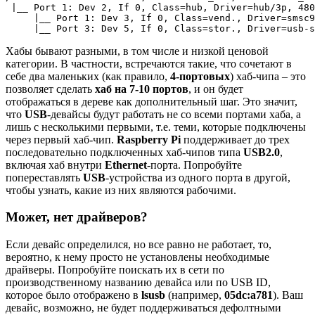
|
__ Port 
1
: Dev 
2
, If 
0
, 
Class
=
hub, 
Driver
=
hub/3p, 480
|
__ Port 
1
: Dev 
3
, If 
0
, 
Class
=
vend., 
Driver
=
smsc9
|
__ Port 
3
: Dev 
5
, If 
0
, 
Class
=
stor., 
Driver
=
Хабы бывают разными, в том числе и низкой ценовой
категории. В частности, встречаются такие, что сочетают в
себе два маленьких (как правило,
4-портовых
) хаб-чипа – это
позволяет сделать
хаб на 7-10 портов
, и он будет
отображаться в дереве как дополнительный шаг. Это значит,
что
USB
-девайсы будут работать не со всеми портами хаба, а
лишь с несколькими первыми, т.е. теми, которые подключены
через первый хаб-чип.
Raspberry Pi
поддерживает до трех
последовательно подключенных хаб-чипов типа
USB2.0
,
включая хаб внутри
Ethernet
-порта. Попробуйте
попереставлять
USB
-устройства из одного порта в другой,
чтобы узнать, какие из них являются рабочими.
Может, нет драйверов?
Если девайс определился, но все равно не работает, то,
вероятно, к нему просто не установлены необходимые
драйверы. Попробуйте поискать их в сети по
производственному названию девайса или по USB ID,
которое было отображено в
lsusb
(например,
05dc:a781
). Ваш
девайс, возможно, не будет поддерживаться дефолтными