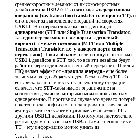
среднескоростные девайсы от высокоскоростных
девайсов типа
USB2.0
. Его называют
«передатчиком
операции» (т.е. transaction translator или просто TT)
, и
он отвечает за выполнение операций на скоростях
USB1.1
. Эти передатчики бывают двух видов –
одинарными (STT или Single Transaction Translator,
т.е. один передатчик на все порты; «дешевый»
вариант)
и
множественными (MTT или Multiple
Transaction Translator, т.е. у каждого порта свой
передатчик)
. Таким образом, если воткнуть несколько
USB1.1
девайсов в
STT
-хаб, то все эти девайсы будут
работать через один единственный передатчик. Причем
FIQ
делает эффект от
«правила очереди»
еще более
значимым, когда общается с девайсом в обход
TT
. То
есть эксклюзивный доступ к передатчику операции
означает, что
STT
-хабы имеют ограничение на
количество девайсов, которыми можно пользоваться
одновременно. В противном случае это чревато потерей
пакетов из-за конфликтов в планировании. Звуковые
аудиоустройства особенно уязвимы, если делят
TT
с
другими
USB1.1
девайсами. Поэтому мы настоятельно
рекомендуем пользоваться
USB
-хабами с несколькими
TT
– эту информацию можно узнать из
lsusb -v 
|