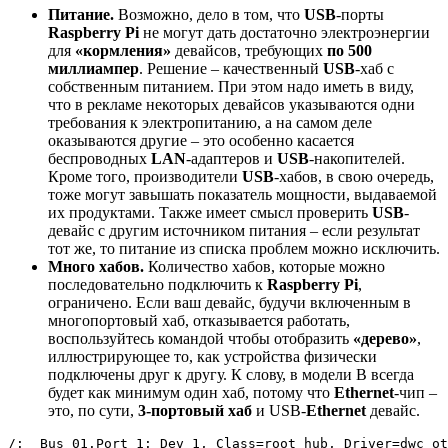
Питание.
Возможно, дело в том, что
USB
-порты
Raspberry Pi
не могут дать достаточно электроэнергии
для
«кормления»
девайсов, требующих
по 500
миллиампер
. Решение – качественный
USB
-хаб с
собственным питанием. При этом надо иметь в виду,
что в рекламе некоторых девайсов указываются одни
требования к электропитанию, а на самом деле
оказываются другие – это особенно касается
беспроводных
LAN
-адаптеров и
USB
-накопителей.
Кроме того, производители
USB
-хабов, в свою очередь,
тоже могут завышать показатель мощности, выдаваемой
их продуктами. Также имеет смысл проверить
USB
-
девайс с другим источником питания – если результат
тот же, то питание из списка проблем можно исключить.
Много хабов.
Количество хабов, которые можно
последовательно подключить к
Raspberry Pi
,
ограничено. Если ваш девайс, будучи включенным в
многопортовый хаб, отказывается работать,
воспользуйтесь командой чтобы отобразить
«дерево»
,
иллюстрирующее то, как устройства физически
подключены друг к другу. К слову, в модели B всегда
будет как минимум один хаб, потому что
Ethernet
-чип –
это, по сути,
3-портовый хаб
и USB-
Ethernet
девайс.
/:  Bus 
01
.Port 
1
: Dev 
1
, 
Class
=
root_hub, 
Driver
=
dwc_ot