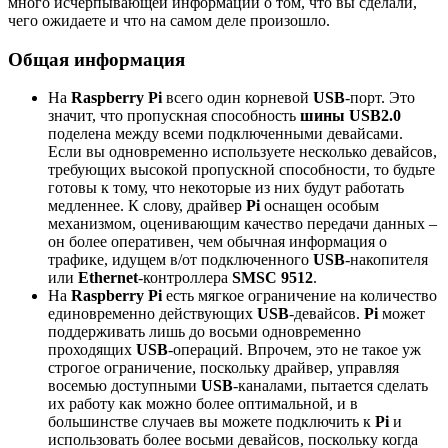
много исчерпывающей информации о том, что вы сделали,
чего ожидаете и что на самом деле произошло.
Общая информация
На
Raspberry Pi
всего один корневой
USB
-порт. Это
значит, что пропускная способность
шины USB2.0
поделена между всеми подключенными девайсами.
Если вы одновременно используете несколько девайсов,
требующих высокой пропускной способности, то будьте
готовы к тому, что некоторые из них будут работать
медленнее. К слову, драйвер
Pi
оснащен особым
механизмом, оценивающим качество передачи данных –
он более оперативен, чем обычная информация о
трафике, идущем в/от подключенного
USB
-накопителя
или
Ethernet
-контроллера
SMSC 9512
.
На
Raspberry Pi
есть мягкое ограничение на количество
единовременно действующих
USB
-девайсов.
Pi
может
поддерживать лишь до восьми одновременно
проходящих
USB
-операций. Впрочем, это не такое уж
строгое ограничение, поскольку драйвер, управляя
восемью доступными
USB
-каналами, пытается сделать
их работу как можно более оптимальной, и в
большинстве случаев вы можете подключить к
Pi
и
использовать более восьми девайсов, поскольку когда