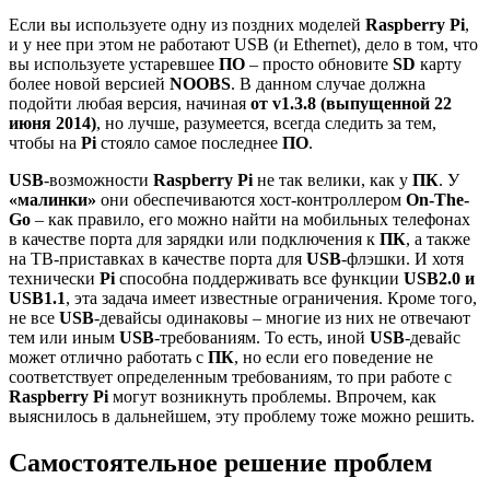
Если вы используете одну из поздних моделей
Raspberry Pi
,
и у нее при этом не работают USB (и Ethernet), дело в том, что
вы используете устаревшее
ПО
– просто обновите
SD
карту
более новой версией
NOOBS
. В данном случае должна
подойти любая версия, начиная
от v1.3.8 (выпущенной 22
июня 2014)
, но лучше, разумеется, всегда следить за тем,
чтобы на
Pi
стояло самое последнее
ПО
.
USB
-возможности
Raspberry Pi
не так велики, как у
ПК
. У
«малинки»
они обеспечиваются хост-контроллером
On-The-
Go
– как правило, его можно найти на мобильных телефонах
в качестве порта для зарядки или подключения к
ПК
, а также
на ТВ-приставках в качестве порта для
USB
-флэшки. И хотя
технически
Pi
способна поддерживать все функции
USB2.0 и
USB1.1
, эта задача имеет известные ограничения. Кроме того,
не все
USB
-девайсы одинаковы – многие из них не отвечают
тем или иным
USB
-требованиям. То есть, иной
USB
-девайс
может отлично работать с
ПК
, но если его поведение не
соответствует определенным требованиям, то при работе с
Raspberry Pi
могут возникнуть проблемы. Впрочем, как
выяснилось в дальнейшем, эту проблему тоже можно решить.
Самостоятельное решение проблем