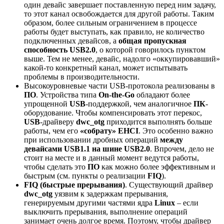
один девайс завершает поставленную перед ним задачу,
то этот канал освобождается для другой работы. Таким
образом, более сильным ограничением в процессе
работы будет выступать, как правило, не количество
подключенных девайсов, а
общая пропускная
способность USB2.0
, о которой говорилось пунктом
выше. Тем не менее, девайс, надолго «оккупировавший»
какой-то конкретный канал, может испытывать
проблемы в производительности.
Высокоуровневые части USB-протокола реализованы в
ПО
. Устройства типа
On-the-Go
обладают более
упрощенной
USB
-поддержкой, чем аналогичное
ПК
-
оборудование. Чтобы компенсировать этот перекос,
USB
-драйверу
dwc_otg
приходится выполнять больше
работы, чем его
«собрату» EHCI
. Это особенно важно
при использовании дробных операций
между
девайсами USB1.1 на шине USB2.0
. Впрочем, дело не
стоит на месте и в данный момент ведутся работы,
чтобы сделать это
ПО
как можно более эффективным и
быстрым (см. пункты о реализации
FIQ
).
FIQ (быстрые прерывания)
. Существующий драйвер
dwc_otg
уязвим к задержкам прерывания,
генерируемым другими частями ядра
Linux
– если
выключить прерывания, выполнение операций
занимает очень долгое время. Поэтому, чтобы драйвер