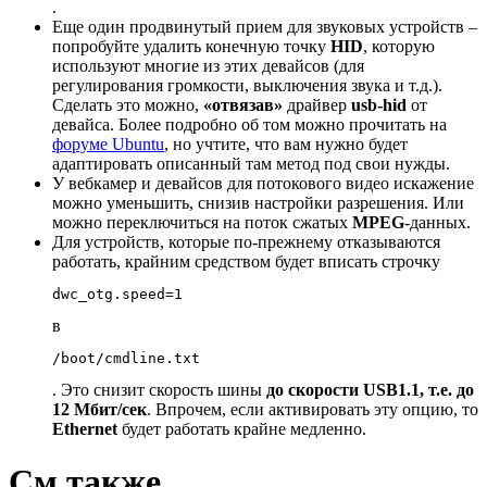
.
Еще один продвинутый прием для звуковых устройств –
попробуйте удалить конечную точку
HID
, которую
используют многие из этих девайсов (для
регулирования громкости, выключения звука и т.д.).
Сделать это можно,
«отвязав»
драйвер
usb-hid
от
девайса. Более подробно об том можно прочитать на
форуме Ubuntu
, но учтите, что вам нужно будет
адаптировать описанный там метод под свои нужды.
У вебкамер и девайсов для потокового видео искажение
можно уменьшить, снизив настройки разрешения. Или
можно переключиться на поток сжатых
MPEG
-данных.
Для устройств, которые по-прежнему отказываются
работать, крайним средством будет вписать строчку
dwc_otg.speed
=
1
в
. Это снизит скорость шины
до скорости USB1.1, т.е. до
12 Мбит/сек
. Впрочем, если активировать эту опцию, то
Ethernet
будет работать крайне медленно.
См.также