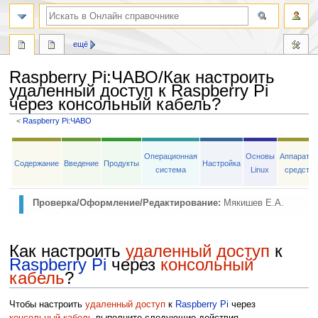
ещё
Raspberry Pi
:
ЧАВО/Как настроить
удаленный доступ к Raspberry Pi
через консольный кабель?
<
Raspberry Pi:ЧАВО
Перейти
Перейти
к
к
Операционная
Основы
Аппаратн
Содержание
Введение
Продукты
Настройка
навигации
поиску
система
Linux
средств
Проверка/Оформление/Редактирование:
Мякишев Е.А.
Как настроить
удаленный доступ
к
Raspberry Pi
через
консольный
кабель
?
Чтобы настроить
удаленный доступ
к
Raspberry Pi
через