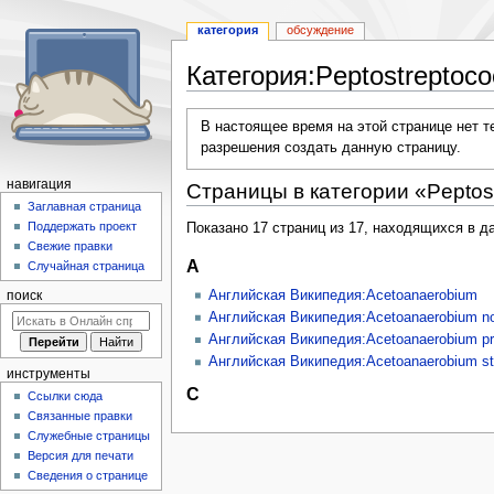
категория
обсуждение
Категория
:
Peptostreptoc
Перейти
Перейти
В настоящее время на этой странице нет 
к
к
разрешения создать данную страницу.
навигации
поиску
навигация
Страницы в категории «Peptos
Заглавная страница
Поддержать проект
Показано 17 страниц из 17, находящихся в да
Свежие правки
A
Случайная страница
Английская Википедия:Acetoanaerobium
поиск
Английская Википедия:Acetoanaerobium no
Английская Википедия:Acetoanaerobium p
Английская Википедия:Acetoanaerobium sti
инструменты
C
Ссылки сюда
Связанные правки
Служебные страницы
Версия для печати
Сведения о странице