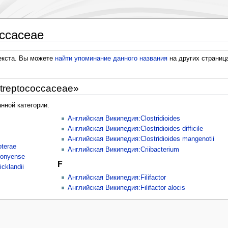
occaceae
текста. Вы можете
найти упоминание данного названия
на других страниц
treptococcaceae»
нной категории.
Английская Википедия:Clostridioides
Английская Википедия:Clostridioides difficile
Английская Википедия:Clostridioides mangenotii
terae
Английская Википедия:Criibacterium
ronyense
F
cklandii
Английская Википедия:Filifactor
Английская Википедия:Filifactor alocis