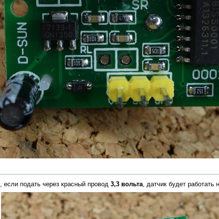
ь, если подать через красный провод
3,3 вольта
, датчик будет работать 