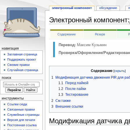
электронный компонент
обсуждение
п
Электронный компонент
:
Перейти
Перейти
Содержание
Резерв
Р
к
к
навигации
поиску
Перевод:
Максим Кузьмин
навигация
Проверка/Оформление/Редактирован
Заглавная страница
Поддержать проект
Свежие правки
Случайная страница
Содержание
1
Модификация датчика движения PIR для раб
поиск
1.1
Перед пайкой
1.2
После пайки
1.3
Тестирование
инструменты
2
См.также
Ссылки сюда
3
Внешние ссылки
Связанные правки
Служебные страницы
Модификация датчика дв
Версия для печати
Постоянная ссылка