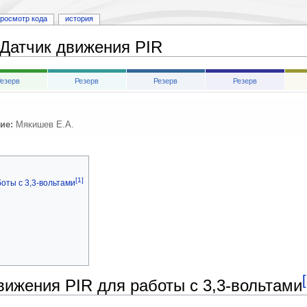
росмотр кода
история
Датчик движения PIR
езерв
Резерв
Резерв
Резерв
ие:
Мякишев Е.А.
[1]
оты с 3,3-вольтами
ижения PIR для работы с 3,3-вольтами