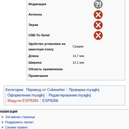
Индикация
Антенна
Экран
USB-To-Serial
Удобство установки на
Средне
макетную плату
Длина
14,7 мм.
Ширина
12,1 мм.
Область применения
Примечание
Категории
:
Перевод от Сubewriter
Проверка:myagkij
Оформление:myagkij
Редактирование:myagkij
Модули ESP8266
ESP8266
навигация
Заглавная страница
Поддержать проект
Свежие правки