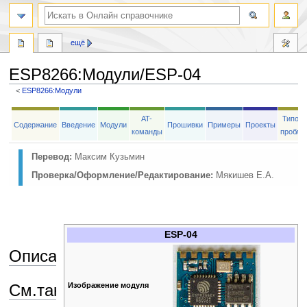
ещё
ESP8266
:
Модули/ESP-04
<
ESP8266:Модули
Перейти
Перейти
AT-
Типов
к
к
Содержание
Введение
Модули
Прошивки
Примеры
Проекты
команды
пробле
навигации
поиску
Перевод:
Максим Кузьмин
Проверка/Оформление/Редактирование:
Мякишев Е.А.
ESP-04
Описание
Изображение модуля
См.также