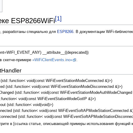
[1]
теке ESP8266WiFi
е, разработаны специально для
ESP8266
. В документации WiFi-библиотеки
ent=WIFI_EVENT_ANY) __attribute__((deprecated))
 в скетче-примере
«WiFiClientEvents.ino»
.
tHandler
std::function< void(const WiFiEventStationModeConnected &)>)
d (std::function< void(const WiFiEventStationModeDisconnected &)>)
hanged (std::function< void(const WiFiEventStationModeAuthModeChanged 
:function< void(const WiFiEventStationModeGotIP &)>)
 (std::function< void(void)>)
ected (std::function< void(const WiFiEventSoftAPModeStationConnected &
onnected (std::function< void(const WiFiEventSoftAPModeStationDisconnec
трите в [ссылка статье, описывающей примеры использования функций к