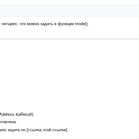
из четырех, что можно задать в функции mode().
Address &aResult)
отовлена.
ric ищите по [ссылка этой ссылке].