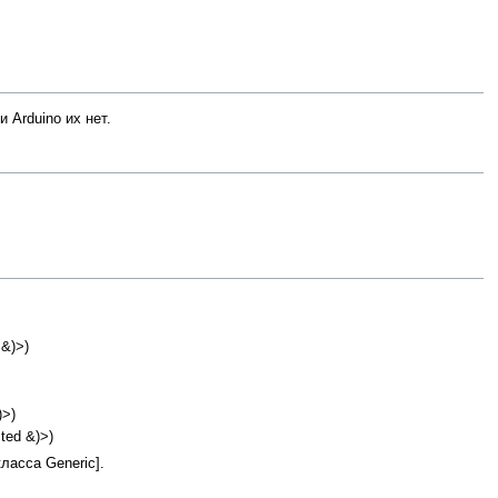
 Arduino их нет.
&)>)
)>)
ted &)>)
ласса Generic].