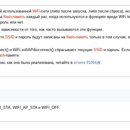
й использованной
WiFi
-сети (либо после запуска, либо после сброса), 
на
flash-память
каждый раз, когда используются в функциях вроде WiFi.be
роль или нет.
в зависимости от того, как часто вызываются эти функции.
 то
SSID
и пароль будут записаны на
flash-память
только в том случае, е
ect() и WiFi.softAPdisconnect() сбрасывают текущие
SSID
и пароль. Есл
ash
-памяти.
том, как она была реализована, читайте в
отчете #1054
.
FI_STA, WIFI_AP_STA и WIFI_OFF.