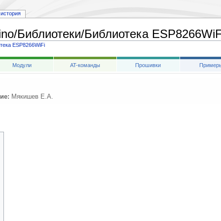
история
ino/Библиотеки/Библиотека ESP8266WiFi
тека ESP8266WiFi
Модули
AT-команды
Прошивки
Пример
ие:
Мякишев Е.А.