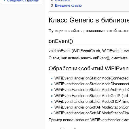
Сведения о странице
3
Внешние ссылки
Класс Generic в библио
Функции и свойства, описанные в этой стать
onEvent()
void onEvent (WiFiEventCb cb, WiFiEvent_t ev
О том, как использовать onEvent(), смотрите
Обработчик событий WiFiEven
WiFiEventHandler onStationModeConnected (
WiFiEventHandler onStationModeDisconnecte
WiFiEventHandler onStationModeAuthModeC
WiFiEventHandler onStationModeGotIP (std:
WiFiEventHandler onStationModeDHCPTimeout
WiFiEventHandler onSoftAPModeStationConn
WiFiEventHandler onSoftAPModeStationDisc
Пример использования WiFiEventHandler смо