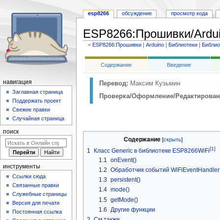
esp8266
обсуждение
просмотр кода
ESP8266
:
Прошивки/Ardu
<
ESP8266:Прошивки
‎ |
Arduino
‎ |
Библиотеки
‎ |
Библио
Перейти
Перейти
Содержание
Введение
к
к
навигации
поиску
навигация
Перевод:
Максим Кузьмин
Заглавная страница
Проверка/Оформление/Редактирован
Поддержать проект
Свежие правки
Случайная страница
поиск
Содержание
[1]
1
Класс Generic в библиотеке ESP8266WiFi
1.1
onEvent()
инструменты
1.2
Обработчик событий WiFiEventHandler
Ссылки сюда
1.3
persistent()
Связанные правки
1.4
mode()
Служебные страницы
1.5
getMode()
Версия для печати
1.6
Другие функции
Постоянная ссылка
2
См.также