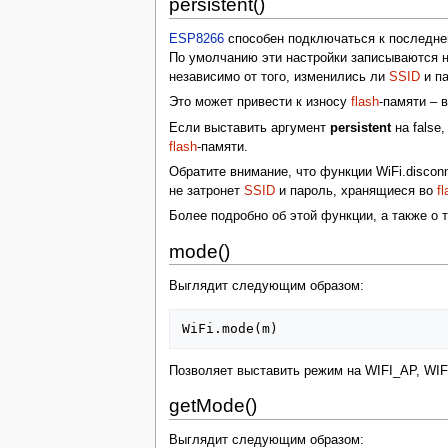
persistent()
ESP8266
способен подключаться к последне
По умолчанию эти настройки записываются 
независимо от того, изменились ли
SSID
и па
Это может привести к износу
flash
-памяти – 
Если выставить аргумент
persistent
на false,
flash
-памяти.
Обратите внимание, что функции WiFi.disconn
не затронет
SSID
и пароль, хранящиеся во
fl
Более подробно об этой функции, а также о 
mode()
Выглядит следующим образом:
WiFi
.
mode
(
m
)
Позволяет выставить режим на WIFI_AP, WI
getMode()
Выглядит следующим образом: