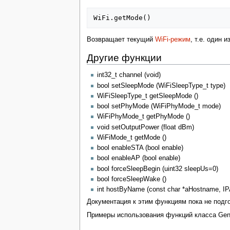
WiFi
.
getMode
()
Возвращает текущий
WiFi-режим
, т.е. один 
Другие функции
int32_t channel (void)
bool setSleepMode (WiFiSleepType_t type)
WiFiSleepType_t getSleepMode ()
bool setPhyMode (WiFiPhyMode_t mode)
WiFiPhyMode_t getPhyMode ()
void setOutputPower (float dBm)
WiFiMode_t getMode ()
bool enableSTA (bool enable)
bool enableAP (bool enable)
bool forceSleepBegin (uint32 sleepUs=0)
bool forceSleepWake ()
int hostByName (const char *aHostname, IP
Документация к этим функциям пока не подг
Примеры использования функций класса Gene