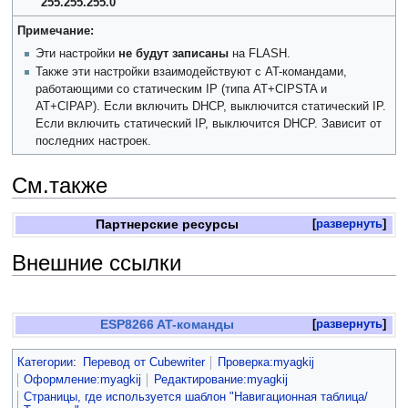
"255.255.255.0"
Примечание:
Эти настройки
не будут записаны
на FLASH.
Также эти настройки взаимодействуют с AT-командами,
работающими со статическим IP (типа AT+CIPSTA и
AT+CIPAP). Если включить DHCP, выключится статический IP.
Если включить статический IP, выключится DHCP. Зависит от
последних настроек.
См.также
Партнерские ресурсы
развернуть
Внешние ссылки
ESP8266 AT-команды
развернуть
Категории
:
Перевод от Сubewriter
Проверка:myagkij
Оформление:myagkij
Редактирование:myagkij
Страницы, где используется шаблон "Навигационная таблица/