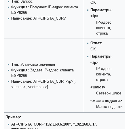
Тип:
Запрос
OK
Функция:
Получает IP-адрес клиента
Параметры:
ESP8266
<ip>
Написание:
AT+CIPSTA_CUR?
IP-адрес
клиента,
строка
Ответ:
OK
Параметры:
<ip>
Тип:
Установка значения
IP-адрес
Функция:
Задает IP-адрес клиента
клиента,
ESP8266
строка
Написание:
AT+CIPSTA_CUR=<ip>[,
<шлюз>, <netmask>]
<шлюз>
Сетевой шлюз
<маска подсети>
Маска подсети
Пример:
AT+CIPSTA_CUR="192.168.6.100", "192.168.6.1",