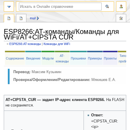
ещё
ESP8266
:
AT-команды/Команды для
WiFi/AT+CIPSTA CUR
<
ESP8266:AT-команды
‎ |
Команды для WiFi
Перейти
Перейти
AT-
Типов
к
к
Содержание
Введение
Модули
Прошивки
Примеры
Проекты
команды
пробле
навигации
поиску
Перевод:
Максим Кузьмин
Проверка/Оформление/Редактирование:
Мякишев Е.А.
AT+CIPSTA_CUR — задает IP-адрес клиента ESP8266.
На FLASH
не сохраняется.
Ответ:
+CIPSTA_CUR:
<ip>