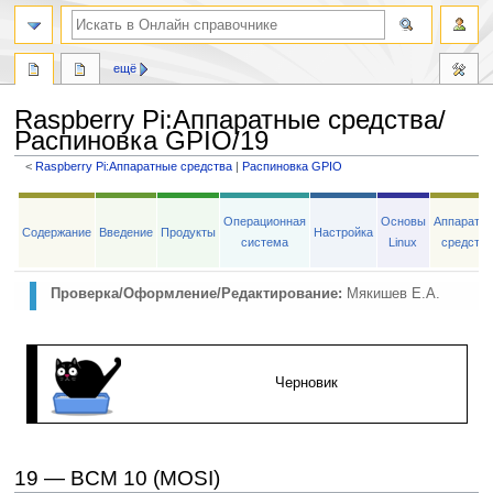
ещё
Raspberry Pi
:
Аппаратные средства/
Распиновка GPIO/19
<
Raspberry Pi:Аппаратные средства
‎ |
Распиновка GPIO
Перейти
Перейти
к
к
Операционная
Основы
Аппаратн
Содержание
Введение
Продукты
Настройка
навигации
поиску
система
Linux
средств
Проверка/Оформление/Редактирование:
Мякишев Е.А.
Черновик
19 — BCM 10 (MOSI)