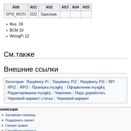
Alt0
Alt1
Alt2
Alt3
Alt4
Alt5
SPI0_MOSI
SD2
Зарезерв.
Физ. 19
BCM 10
WiringPi 12
См.также
Внешние ссылки
Категории
:
Raspberry Pi
Raspberry Pi2
Raspberry Pi3
RPi
RPi2
RPi3
Проверка:myagkij
Оформление:myagkij
Редактирование:myagkij
Черновик
Надо доработать
Черновой вариант статьи
Черновой вариант
навигация
Заглавная страница
Поддержать проект
Свежие правки
Случайная страница