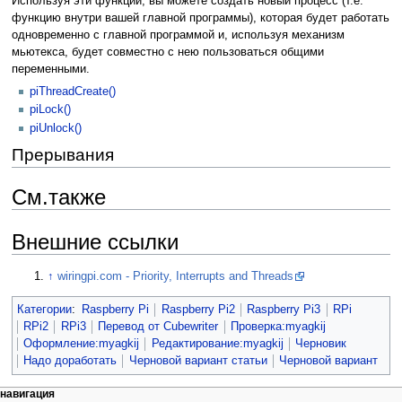
Используя эти функции, вы можете создать новый процесс (т.е.
функцию внутри вашей главной программы), которая будет работать
одновременно с главной программой и, используя механизм
мьютекса, будет совместно с нею пользоваться общими
переменными.
piThreadCreate()
piLock()
piUnlock()
Прерывания
См.также
Внешние ссылки
↑
wiringpi.com - Priority, Interrupts and Threads
Категории
:
Raspberry Pi
Raspberry Pi2
Raspberry Pi3
RPi
RPi2
RPi3
Перевод от Сubewriter
Проверка:myagkij
Оформление:myagkij
Редактирование:myagkij
Черновик
Надо доработать
Черновой вариант статьи
Черновой вариант
навигация