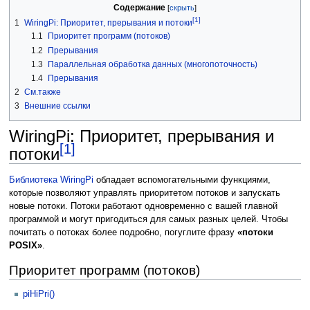
Содержание
[1]
1
WiringPi: Приоритет, прерывания и потоки
1.1
Приоритет программ (потоков)
1.2
Прерывания
1.3
Параллельная обработка данных (многопоточность)
1.4
Прерывания
2
См.также
3
Внешние ссылки
WiringPi: Приоритет, прерывания и
[1]
потоки
Библиотека WiringPi
обладает вспомогательными функциями,
которые позволяют управлять приоритетом потоков и запускать
новые потоки. Потоки работают одновременно с вашей главной
программой и могут пригодиться для самых разных целей. Чтобы
почитать о потоках более подробно, погуглите фразу
«потоки
POSIX»
.
Приоритет программ (потоков)
piHiPri()