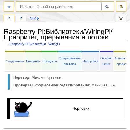
ещё
Raspberry Pi
:
Библиотеки/WiringPi/
Приоритет, прерывания и потоки
<
Raspberry Pi:Библиотеки
‎ |
WiringPi
Перейти
Перейти
к
к
Операционная
Основы
Аппаратн
Содержание
Введение
Продукты
Настройка
навигации
поиску
система
Linux
средств
Перевод:
Максим Кузьмин
Проверка/Оформление/Редактирование:
Мякишев Е.А.
Черновик