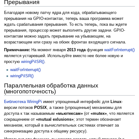
Прерывания
Благодаря новому патчу ядра для кода, обрабатывающего
прерывания на GPIO-контактах, теперь ваша программа может
ждать срабатывания прерывания. То есть теперь, пока вы ждете
прерывания, процессор может выполнять другие задачи. GPIO-
контактам можно задать прерывание на убывающем, на
возрастающем или сразу на обоих фронтах входящего сигнала.
Примечание:
На момент января
2013 года
функция
waitForInterrupt()
является устаревшей. Используйте вместо нее более новую и
простую
wiringPiISR()
.
waitForInterrupt()
wiringPiISR()
Параллельная обработка данных
(многопоточность)
Библиотека WiringPi
имеет упрощенный интерфейс для
Linux
-
версии потоков
POSIX
, а также (упрощенные) механизмы для
доступа к так называемым
«мьютексам»
(от
«mutex»
, что является
сокращением от
«mutual exlusions»
; этот термин обозначает
механизм, который в вычислительных системах отвечает за
синхронизацию доступа к общему ресурсу).