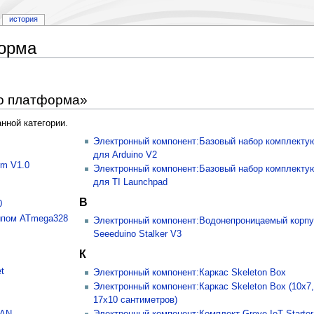
история
форма
no платформа»
нной категории.
Электронный компонент:Базовый набор комплект
для Arduino V2
rm V1.0
Электронный компонент:Базовый набор комплект
для TI Launchpad
В
0
чипом ATmega328
Электронный компонент:Водонепроницаемый корпу
Seeeduino Stalker V3
К
t
Электронный компонент:Каркас Skeleton Box
Электронный компонент:Каркас Skeleton Box (10х7,
17х10 сантиметров)
WAN