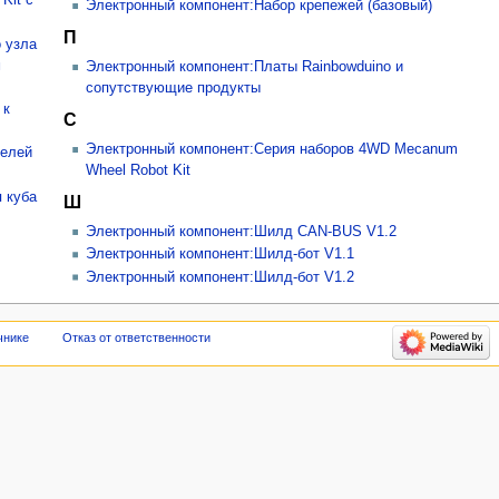
Kit с
Электронный компонент:Набор крепежей (базовый)
П
 узла
м
Электронный компонент:Платы Rainbowduino и
сопутствующие продукты
 к
С
Электронный компонент:Серия наборов 4WD Mecanum
телей
Wheel Robot Kit
я куба
Ш
Электронный компонент:Шилд CAN-BUS V1.2
Электронный компонент:Шилд-бот V1.1
Электронный компонент:Шилд-бот V1.2
чнике
Отказ от ответственности