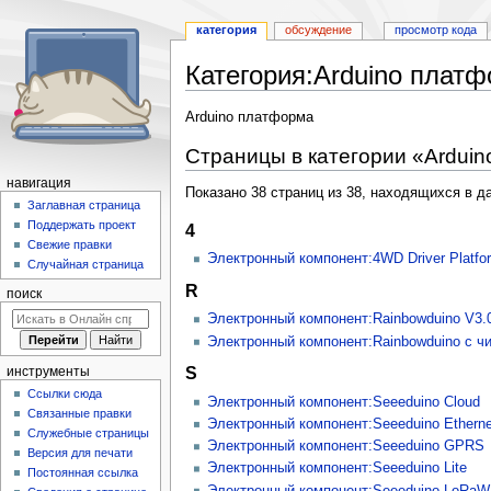
категория
обсуждение
просмотр кода
Категория
:
Arduino плат
Перейти
Перейти
Arduino платформа
к
к
Страницы в категории «Ardui
навигации
поиску
навигация
Показано 38 страниц из 38, находящихся в да
Заглавная страница
Поддержать проект
4
Свежие правки
Электронный компонент:4WD Driver Platfo
Случайная страница
R
поиск
Электронный компонент:Rainbowduino V3.
Электронный компонент:Rainbowduino с 
S
инструменты
Ссылки сюда
Электронный компонент:Seeeduino Cloud
Связанные правки
Электронный компонент:Seeeduino Etherne
Служебные страницы
Электронный компонент:Seeeduino GPRS
Версия для печати
Электронный компонент:Seeeduino Lite
Постоянная ссылка
Электронный компонент:Seeeduino LoRa