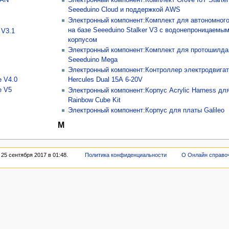
Электронный компонент:Комплект Grove IoT Starter 
Seeeduino Cloud и поддержкой AWS
Электронный компонент:Комплект для автономного
на базе Seeeduino Stalker V3 с водонепроницаемы
 V3.1
корпусом
Электронный компонент:Комплект для протошилда
Seeeduino Mega
Электронный компонент:Контроллер электродвига
 V4.0
Hercules Dual 15A 6-20V
e V5
Электронный компонент:Корпус Acrylic Harness дл
Rainbow Cube Kit
Электронный компонент:Корпус для платы Galileo
М
25 сентября 2017 в 01:48.
Политика конфиденциальности
О Онлайн справо