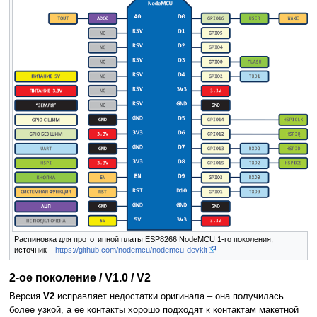
Распиновка для прототипной платы ESP8266 NodeMCU 1-го поколения;
источник –
https://github.com/nodemcu/nodemcu-devkit
2-ое поколение / V1.0 / V2
Версия
V2
исправляет недостатки оригинала – она получилась
более узкой, а ее контакты хорошо подходят к контактам макетной