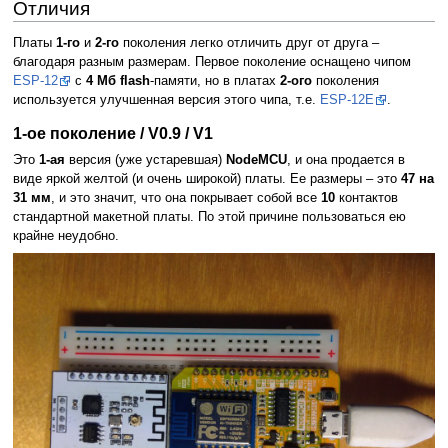
Отличия
Платы
1-го
и
2-го
поколения легко отличить друг от друга –
благодаря разным размерам. Первое поколение оснащено чипом
ESP-12
c
4 Мб flash
-памяти, но в платах
2-ого
поколения
используется улучшенная версия этого чипа, т.е.
ESP-12E
.
1-ое поколение / V0.9 / V1
Это
1-ая
версия (уже устаревшая)
NodeMCU
, и она продается в
виде яркой желтой (и очень широкой) платы. Ее размеры – это
47 на
31 мм
, и это значит, что она покрывает собой все
10
контактов
стандартной макетной платы. По этой причине пользоваться ею
крайне неудобно.