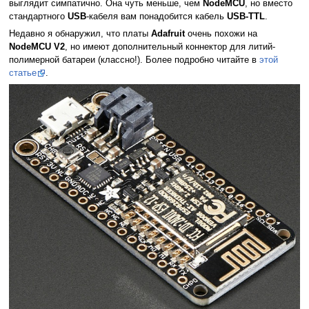
выглядит симпатично. Она чуть меньше, чем
NodeMCU
, но вместо
стандартного
USB
-кабеля вам понадобится кабель
USB-TTL
.
Недавно я обнаружил, что платы
Adafruit
очень похожи на
NodeMCU V2
, но имеют дополнительный коннектор для литий-
полимерной батареи (классно!). Более подробно читайте в
этой
статье
.