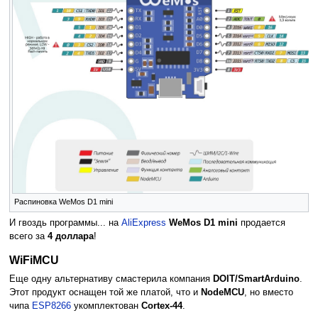
Распиновка WeMos D1 mini
И гвоздь программы... на
AliExpress
WeMos D1 mini
продается
всего за
4 доллара
!
WiFiMCU
Еще одну альтернативу смастерила компания
DOIT/SmartArduino
.
Этот продукт оснащен той же платой, что и
NodeMCU
, но вместо
чипа
ESP8266
укомплектован
Cortex-44
.