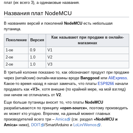
плат (их всего 3), а одинаковые названия.
Названия плат NodeMCU
В названиях версий и поколений
NodeMCU
есть небольшая
путаница.
Как называют при продаже в онлайн-
Поколение
Версия
магазинах
1-ое
0.9
V1
2-ое
1.0
V2
2-ое
1.0
V3
В третьей колонке показано то, как обозначают продукт при продаже
через (китайские) онлайн-магазины вроде
Banggood
или
AliExpress
.
Какое-то время назад я начал замечать, что платы
ESP8266
начали
продавать как
«V3»
, хотя внешне (по крайней мере, на мой взгляд)
они ничем не отличались от
V2
.
Еще больше путаницы вносит то, что платы
NodeMCU
разрабатываются по принципу
«open-source»
, поэтому производить
их может кто угодно. Впрочем, на данный момент главных
производителей всего три –
Amica
(см. раздел
«NodeMCU и
Amica»
ниже),
DOIT
/SmartArduino и
LoLin/Wemos
.