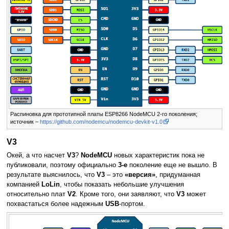
Распиновка для прототипной платы ESP8266 NodeMCU 2-го поколения;
источник –
https://github.com/nodemcu/nodemcu-devkit-v1.0
V3
Окей, а что насчет
V3
?
NodeMCU
новых характеристик пока не
публиковали, поэтому официально
3-е
поколение еще не вышло. В
результате выяснилось, что
V3
– это
«версия»
, придуманная
компанией
LoLin
, чтобы показать небольшие улучшения
относительно плат
V2
. Кроме того, они заявляют, что
V3
может
похвастаться более надежным
USB
-портом.