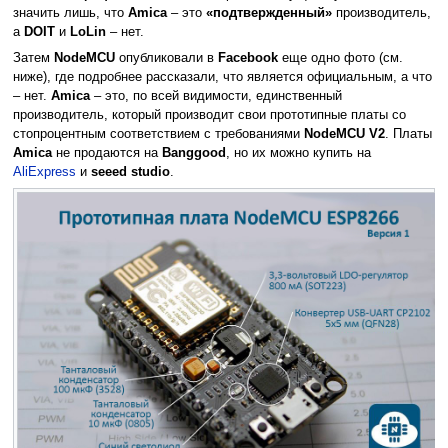
значить лишь, что
Amica
– это
«подтвержденный»
производитель,
а
DOIT
и
LoLin
– нет.
Затем
NodeMCU
опубликовали в
Facebook
еще одно фото (см.
ниже), где подробнее рассказали, что является официальным, а что
– нет.
Amica
– это, по всей видимости, единственный
производитель, который производит свои прототипные платы со
стопроцентным соответствием с требованиями
NodeMCU V2
. Платы
Amica
не продаются на
Banggood
, но их можно купить на
AliExpress
и
seeed studio
.