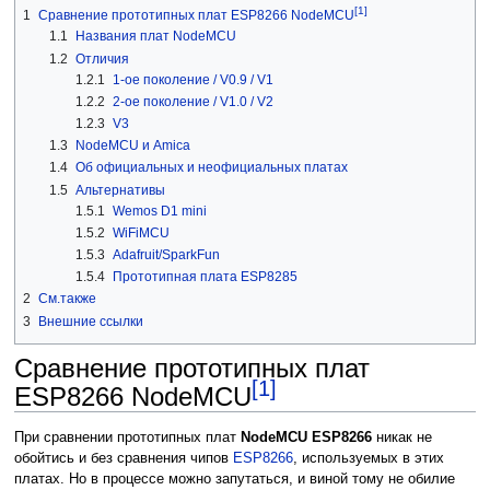
[1]
1
Сравнение прототипных плат ESP8266 NodeMCU
1.1
Названия плат NodeMCU
1.2
Отличия
1.2.1
1-ое поколение / V0.9 / V1
1.2.2
2-ое поколение / V1.0 / V2
1.2.3
V3
1.3
NodeMCU и Amica
1.4
Об официальных и неофициальных платах
1.5
Альтернативы
1.5.1
Wemos D1 mini
1.5.2
WiFiMCU
1.5.3
Adafruit/SparkFun
1.5.4
Прототипная плата ESP8285
2
См.также
3
Внешние ссылки
Сравнение прототипных плат
[1]
ESP8266 NodeMCU
При сравнении прототипных плат
NodeMCU ESP8266
никак не
обойтись и без сравнения чипов
ESP8266
, используемых в этих
платах. Но в процессе можно запутаться, и виной тому не обилие