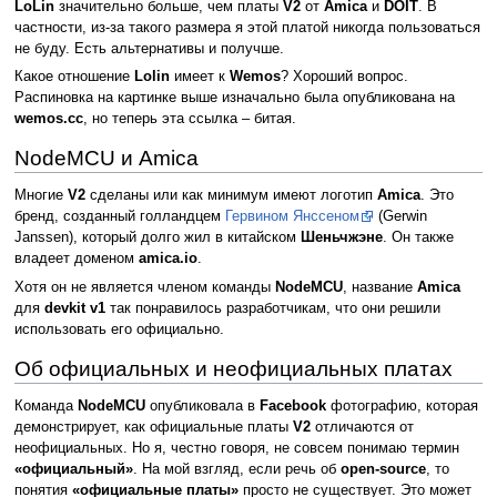
LoLin
значительно больше, чем платы
V2
от
Amica
и
DOIT
. В
частности, из-за такого размера я этой платой никогда пользоваться
не буду. Есть альтернативы и получше.
Какое отношение
Lolin
имеет к
Wemos
? Хороший вопрос.
Распиновка на картинке выше изначально была опубликована на
wemos.cc
, но теперь эта ссылка – битая.
NodeMCU и Amica
Многие
V2
сделаны или как минимум имеют логотип
Amica
. Это
бренд, созданный голландцем
Гервином Янссеном
(Gerwin
Janssen), который долго жил в китайском
Шеньчжэне
. Он также
владеет доменом
amica.io
.
Хотя он не является членом команды
NodeMCU
, название
Amica
для
devkit v1
так понравилось разработчикам, что они решили
использовать его официально.
Об официальных и неофициальных платах
Команда
NodeMCU
опубликовала в
Facebook
фотографию, которая
демонстрирует, как официальные платы
V2
отличаются от
неофициальных. Но я, честно говоря, не совсем понимаю термин
«официальный»
. На мой взгляд, если речь об
open-source
, то
понятия
«официальные платы»
просто не существует. Это может