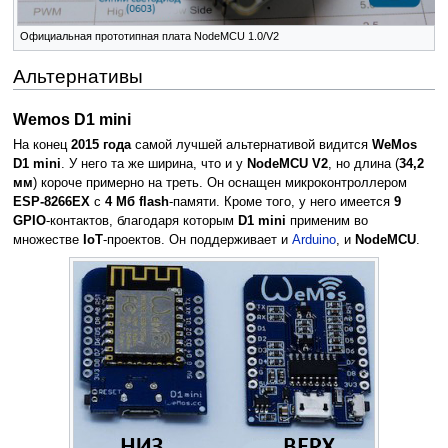
Официальная прототипная плата NodeMCU 1.0/V2
Альтернативы
Wemos D1 mini
На конец
2015 года
самой лучшей альтернативой видится
WeMos
D1 mini
. У него та же ширина, что и у
NodeMCU V2
, но длина (
34,2
мм
) короче примерно на треть. Он оснащен микроконтроллером
ESP-8266EX
с
4 Мб flash
-памяти. Кроме того, у него имеется
9
GPIO
-контактов, благодаря которым
D1 mini
применим во
множестве
IoT
-проектов. Он поддерживает и
Arduino
, и
NodeMCU
.