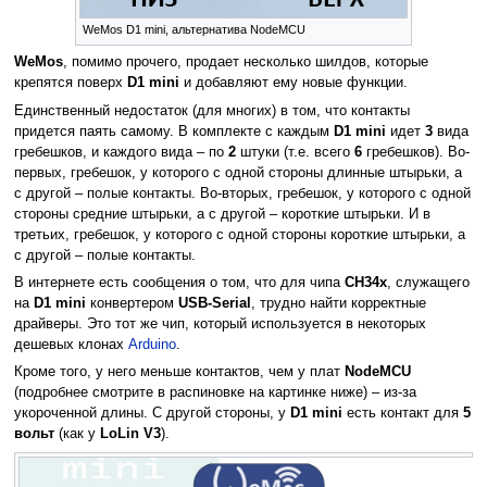
WeMos D1 mini, альтернатива NodeMCU
WeMos
, помимо прочего, продает несколько шилдов, которые
крепятся поверх
D1 mini
и добавляют ему новые функции.
Единственный недостаток (для многих) в том, что контакты
придется паять самому. В комплекте с каждым
D1 mini
идет
3
вида
гребешков, и каждого вида – по
2
штуки (т.е. всего
6
гребешков). Во-
первых, гребешок, у которого с одной стороны длинные штырьки, а
с другой – полые контакты. Во-вторых, гребешок, у которого с одной
стороны средние штырьки, а с другой – короткие штырьки. И в
третьих, гребешок, у которого с одной стороны короткие штырьки, а
с другой – полые контакты.
В интернете есть сообщения о том, что для чипа
CH34x
, служащего
на
D1 mini
конвертером
USB-Serial
, трудно найти корректные
драйверы. Это тот же чип, который используется в некоторых
дешевых клонах
Arduino
.
Кроме того, у него меньше контактов, чем у плат
NodeMCU
(подробнее смотрите в распиновке на картинке ниже) – из-за
укороченной длины. С другой стороны, у
D1 mini
есть контакт для
5
вольт
(как у
LoLin V3
).