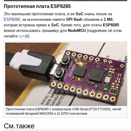
Прототипная плата ESP8285
Это маленькая прототипная плата, и ее
SoC
очень похож на
ESP8266
, за исключением памяти
SPI flash
объемом в
1 Мб
,
которая встроена прямо в
SoC
. Кроме того, для платы
ESP8285
можно использовать прошивку для
NodeMCU
(подробнее об этом
читайте
тут
).
Прототипная плата ESP8285 с конвертером USB-Serial (FTDI FT230X), литий-
полимерной батареей MAX1555 и 11 GPIO-контактами
См.также