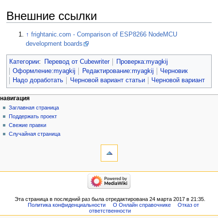
Внешние ссылки
↑
frightanic.com - Comparison of ESP8266 NodeMCU
development boards
Категории
:
Перевод от Сubewriter
Проверка:myagkij
Оформление:myagkij
Редактирование:myagkij
Черновик
Надо доработать
Черновой вариант статьи
Черновой вариант
навигация
Заглавная страница
Поддержать проект
Свежие правки
Случайная страница
Эта страница в последний раз была отредактирована 24 марта 2017 в 21:35.
Политика конфиденциальности
О Онлайн справочнике
Отказ от
ответственности