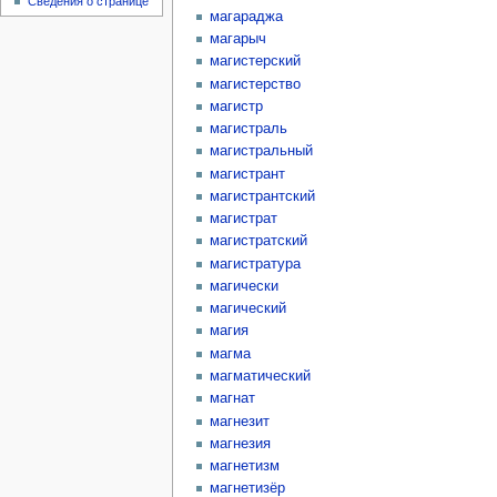
Сведения о странице
магараджа
магарыч
магистерский
магистерство
магистр
магистраль
магистральный
магистрант
магистрантский
магистрат
магистратский
магистратура
магически
магический
магия
магма
магматический
магнат
магнезит
магнезия
магнетизм
магнетизёр