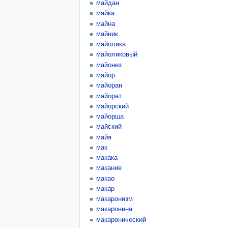
майдан
майка
майна
майник
майолика
майоликовый
майонез
майор
майоран
майорат
майорский
майорша
майский
майя
мак
макака
макание
макао
макар
макаронизм
макаронина
макаронический