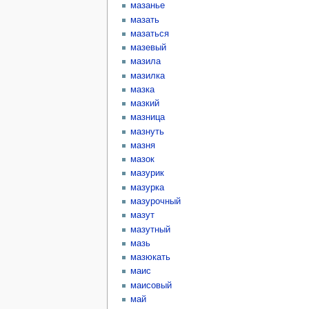
мазанье
мазать
мазаться
мазевый
мазила
мазилка
мазка
мазкий
мазница
мазнуть
мазня
мазок
мазурик
мазурка
мазурочный
мазут
мазутный
мазь
мазюкать
маис
маисовый
май