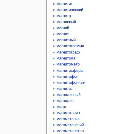
магнетит
магнетический
магнето
магниевый
магний
магнит
магнитный
магнитограмма
магнитограф
магнитола
магнитометр
магнитосфера
магнитофон
магнитофонный
магнито…
магнолиевый
магнолия
магог
магометанин
магометанка
магометанский
магометанство