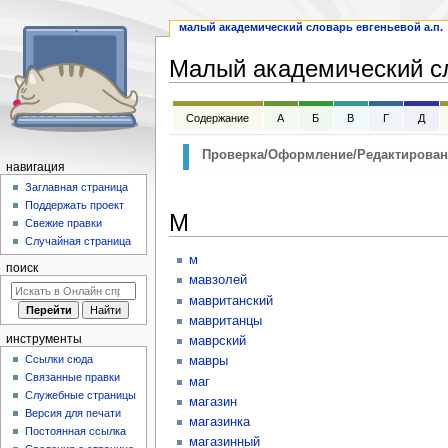
малый академический словарь евгеньевой а.п.
Малый академический сл
Перейти
Перейти
Содержание
А
Б
В
Г
Д
к
к
навигации
поиску
Проверка/Оформление/Редактирован
навигация
Заглавная страница
Поддержать проект
М
Свежие правки
Случайная страница
м
поиск
мавзолей
мавританский
мавританцы
инструменты
маврский
Ссылки сюда
мавры
Связанные правки
маг
Служебные страницы
магазин
Версия для печати
магазинка
Постоянная ссылка
магазинный