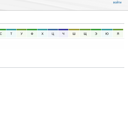
войти
С
Т
У
Ф
Х
Ц
Ч
Ш
Щ
Э
Ю
Я