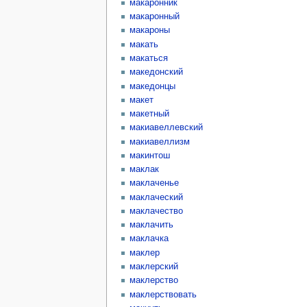
макаронник
макаронный
макароны
макать
макаться
македонский
македонцы
макет
макетный
макиавеллевский
макиавеллизм
макинтош
маклак
маклаченье
маклаческий
маклачество
маклачить
маклачка
маклер
маклерский
маклерство
маклерствовать