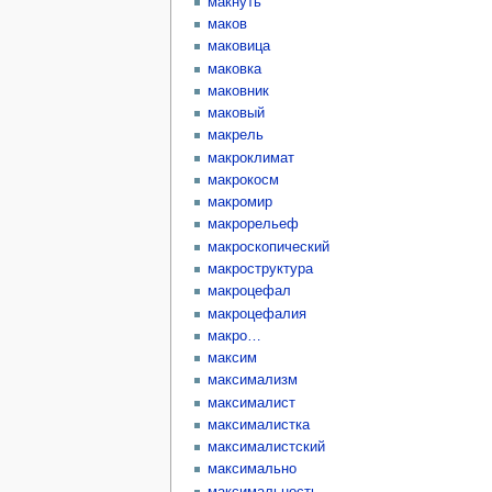
макнуть
маков
маковица
маковка
маковник
маковый
макрель
макроклимат
макрокосм
макромир
макрорельеф
макроскопический
макроструктура
макроцефал
макроцефалия
макро…
максим
максимализм
максималист
максималистка
максималистский
максимально
максимальность