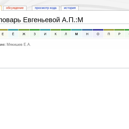
обсуждение
просмотр кода
история
оварь Евгеньевой А.П.
:
М
Е
Ё
Ж
З
И
К
Л
М
Н
О
П
Р
ие:
Мякишев Е.А.