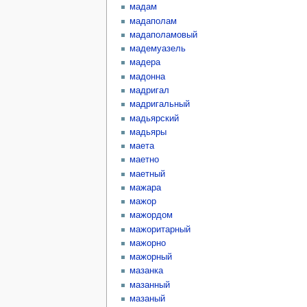
мадам
мадаполам
мадаполамовый
мадемуазель
мадера
мадонна
мадригал
мадригальный
мадьярский
мадьяры
маета
маетно
маетный
мажара
мажор
мажордом
мажоритарный
мажорно
мажорный
мазанка
мазанный
мазаный