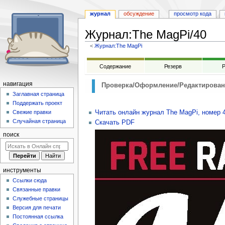
журнал
обсуждение
просмотр кода
Журнал
:
The MagPi/40
<
Журнал:The MagPi
Перейти
Перейти
Содержание
Резерв
Р
к
к
навигации
поиску
навигация
Проверка/Оформление/Редактирован
Заглавная страница
Поддержать проект
Читать онлайн журнал The MagPi, номер 
Свежие правки
Случайная страница
Скачать PDF
поиск
инструменты
Ссылки сюда
Связанные правки
Служебные страницы
Версия для печати
Постоянная ссылка