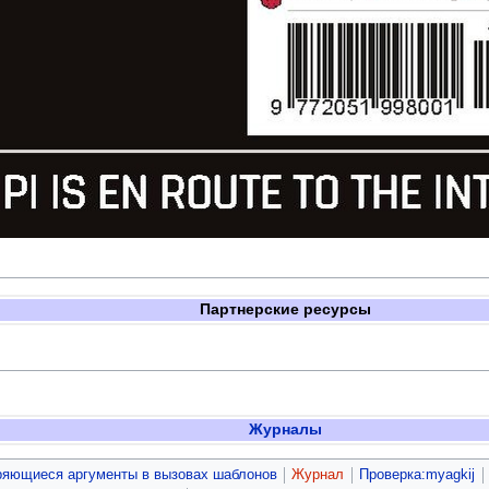
Партнерские ресурсы
Журналы
ряющиеся аргументы в вызовах шаблонов
Журнал
Проверка:myagkij