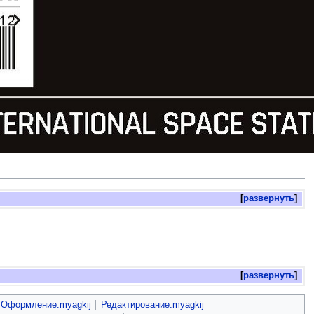
развернуть
развернуть
Оформление:myagkij
Редактирование:myagkij