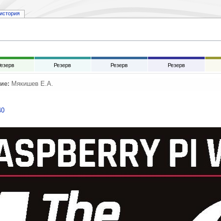
история
езерв
Резерв
Резерв
Резерв
ие:
Мякишев Е.А.
40