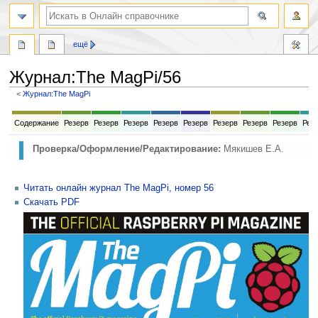
ещё
Журнал
:
The MagPi/56
<
Журнал:The MagPi
Перейти
Перейти
Содержание
Резерв
Резерв
Резерв
Резерв
Резерв
Резерв
Резерв
Резерв
Рез
к
к
навигации
поиску
Проверка/Оформление/Редактирование:
Мякишев Е.А.
Читать онлайн журнал The MagPi, номер 56
Скачать PDF