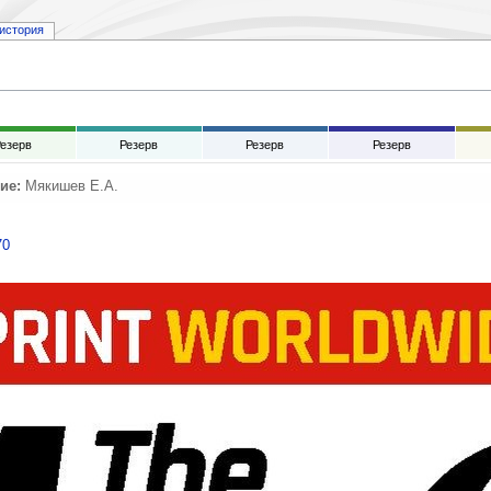
история
езерв
Резерв
Резерв
Резерв
ие:
Мякишев Е.А.
70