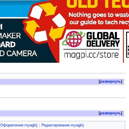
развернуть
развернуть
Оформление:myagkij
Редактирование:myagkij