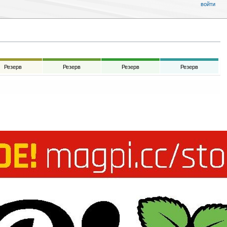
войти
Резерв
Резерв
Резерв
Резерв