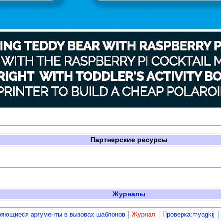
Партнерские ресурсы
Журналы
ряющиеся аргументы в вызовах шаблонов
Журнал
Проверка:myagkij