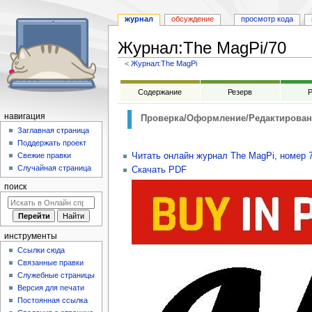
журнал
обсуждение
просмотр кода
Журнал
:
The MagPi/70
<
Журнал:The MagPi
Перейти
Перейти
Содержание
Резерв
Р
к
к
навигации
поиску
навигация
Проверка/Оформление/Редактирован
Заглавная страница
Поддержать проект
Читать онлайн журнал The MagPi, номер 
Свежие правки
Случайная страница
Скачать PDF
поиск
инструменты
Ссылки сюда
Связанные правки
Служебные страницы
Версия для печати
Постоянная ссылка