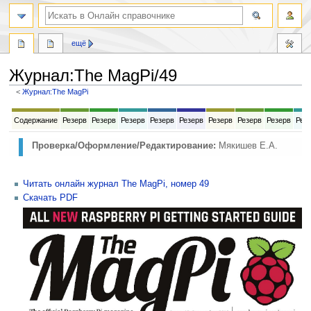
ещё
Журнал
:
The MagPi/49
<
Журнал:The MagPi
Перейти
Перейти
Содержание
Резерв
Резерв
Резерв
Резерв
Резерв
Резерв
Резерв
Резерв
Рез
к
к
навигации
поиску
Проверка/Оформление/Редактирование:
Мякишев Е.А.
Читать онлайн журнал The MagPi, номер 49
Скачать PDF