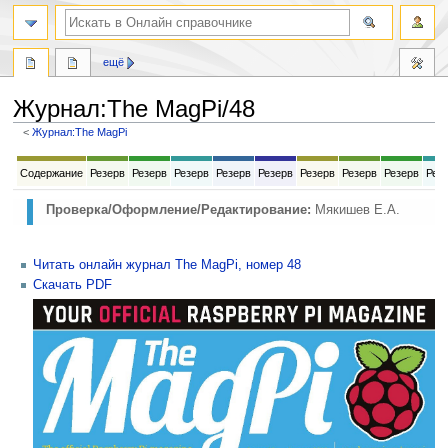
ещё
Журнал
:
The MagPi/48
<
Журнал:The MagPi
Перейти
Перейти
Содержание
Резерв
Резерв
Резерв
Резерв
Резерв
Резерв
Резерв
Резерв
Рез
к
к
навигации
поиску
Проверка/Оформление/Редактирование:
Мякишев Е.А.
Читать онлайн журнал The MagPi, номер 48
Скачать PDF