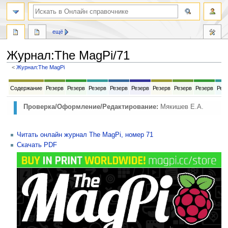
ещё
Журнал
:
The MagPi/71
<
Журнал:The MagPi
Перейти
Перейти
Содержание
Резерв
Резерв
Резерв
Резерв
Резерв
Резерв
Резерв
Резерв
Рез
к
к
навигации
поиску
Проверка/Оформление/Редактирование:
Мякишев Е.А.
Читать онлайн журнал The MagPi, номер 71
Скачать PDF