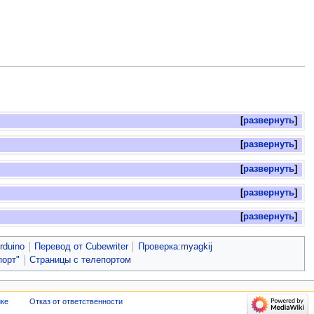
развернуть
развернуть
развернуть
развернуть
развернуть
rduino
Перевод от Сubewriter
Проверка:myagkij
порт"
Страницы с телепортом
ике
Отказ от ответственности