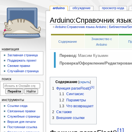
arduino
обсуждение
просмотр кода
Arduino
:
Справочник языка
<
Arduino:Справочник языка Arduino
‎ |
Библиотеки/Ser
Перейти
Перейти
Знакомство с
к
к
Содержание
Пр
Arduino
навигации
поиску
навигация
Заглавная страница
Перевод:
Максим Кузьмин
Поддержать проект
Проверка/Оформление/Редактирован
Свежие правки
Случайная страница
поиск
Содержание
[1]
1
Функция parseFloat()
1.1
Синтаксис
инструменты
1.2
Параметры
1.3
Что возвращает
Ссылки сюда
Связанные правки
2
См.также
Служебные страницы
3
Внешние ссылки
Версия для печати
Постоянная ссылка
[1]