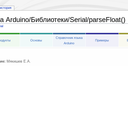
история
 Arduino/Библиотеки/Serial/parseFloat()
ial
Справочник языка
одукты
Основы
Примеры
Arduino
ие:
Мякишев Е.А.