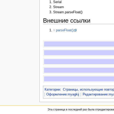
Serial
Stream
Stream.parseFloat()
Внешние ссылки
↑
parseFloat()
Категории
:
Страницы, использующие повто
Оформление:myagkij
Редактирование:mya
Эта страница в последний раз была отредактирован