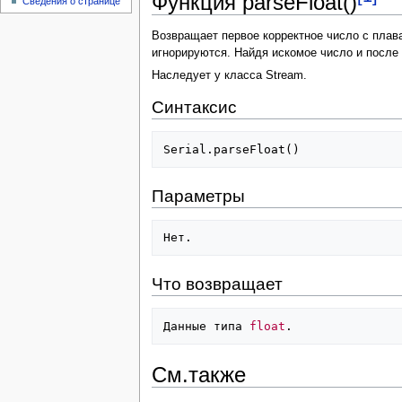
Функция parseFloat()
Сведения о странице
Возвращает первое корректное число с пла
игнорируются. Найдя искомое число и после
Наследует у класса Stream.
Синтаксис
Serial
.
parseFloat
()
Параметры
Нет
.
Что возвращает
Данные
типа
float
.
См.также