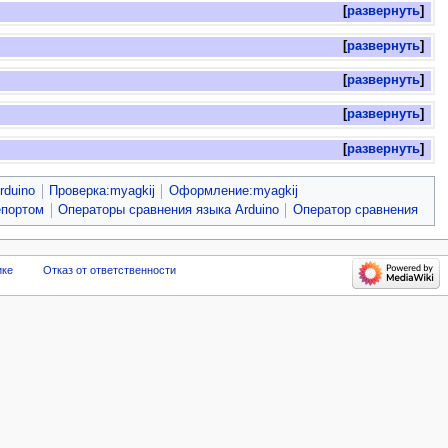
развернуть
развернуть
развернуть
развернуть
развернуть
rduino
Проверка:myagkij
Оформление:myagkij
епортом
Операторы сравнения языка Arduino
Оператор сравнения
ике
Отказ от ответственности