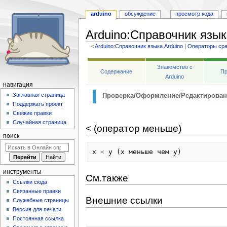
arduino
обсуждение
просмотр кода
Arduino
:
Справочник язык
<
Arduino:Справочник языка Arduino
‎ |
Операторы ср
Перейти
Перейти
Знакомство с
к
к
Содержание
Пр
Arduino
навигации
поиску
навигация
Заглавная страница
Проверка/Оформление/Редактирован
Поддержать проект
Свежие правки
Случайная страница
< (оператор меньше)
поиск
x
<
y
(
x
меньше
чем
y
)
инструменты
См.также
Ссылки сюда
Связанные правки
Внешние ссылки
Служебные страницы
Версия для печати
Постоянная ссылка