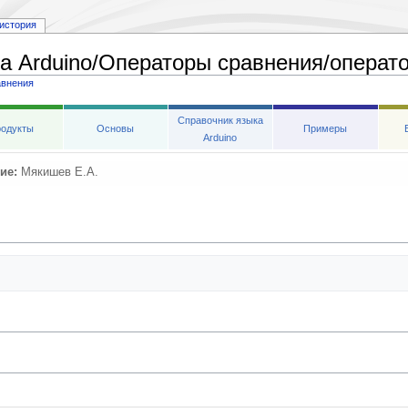
история
а Arduino/Операторы сравнения/операт
авнения
Справочник языка
одукты
Основы
Примеры
Arduino
ие:
Мякишев Е.А.