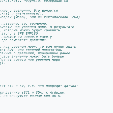
perature(). Результат возвращается
нные о давлении. Это делается 
ure() и getPressure(). 
ибарах (мбар), они же гектопаскали (гПа).
 паттерны, то, возможно, 
высоты над уровнем моря. В результате 
, которые можно будет сравнить 
 этого в SFE_BMP180 
 помощью вы задаете высоту 
 где замеряете давление. 
у над уровнем моря, то вам нужно знать 
жет быть или средний показатель 
данные о давлении, измеренные ранее.
говое значение может быть больше 
Расчет высоты над уровнем моря 
().
акт «+» к 5V, т.к. это повредит датчик!
ты датчика (SCL и SDA) к Arduino.
C используются разные контакты: