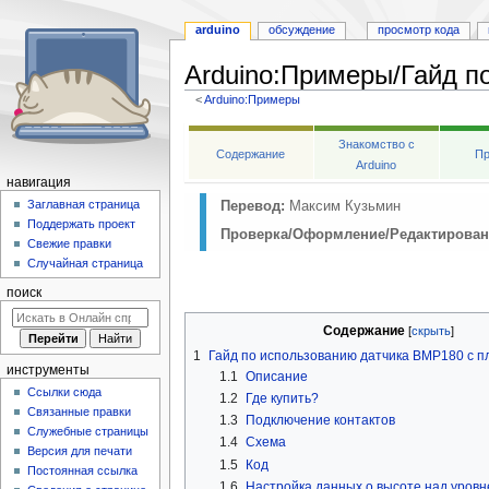
arduino
обсуждение
просмотр кода
Arduino
:
Примеры/Гайд по
<
Arduino:Примеры
Перейти
Перейти
Знакомство с
к
к
Содержание
Пр
Arduino
навигации
поиску
навигация
Заглавная страница
Перевод:
Максим Кузьмин
Поддержать проект
Проверка/Оформление/Редактирован
Свежие правки
Случайная страница
поиск
Содержание
1
Гайд по использованию датчика BMP180 с п
инструменты
1.1
Описание
Ссылки сюда
1.2
Где купить?
Связанные правки
1.3
Подключение контактов
Служебные страницы
1.4
Схема
Версия для печати
1.5
Код
Постоянная ссылка
1.6
Настройка данных о высоте над уров