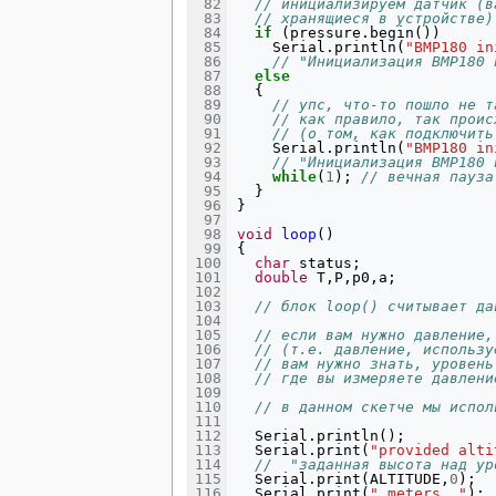
// инициализируем датчик (в
// хранящиеся в устройстве)
if
(
pressure
.
begin
())
Serial
.
println
(
"BMP180 in
// "Инициализация BMP180 
else
{
// упс, что-то пошло не т
// как правило, так проис
// (о том, как подключить
Serial
.
println
(
"BMP180 in
// "Инициализация BMP180 
while
(
1
);
// вечная пауза
}
}
void
loop
()
{
char
status
;
double
T
,
P
,
p0
,
a
;
// блок loop() считывает да
// если вам нужно давление,
// (т.е. давление, использу
// вам нужно знать, уровень
// где вы измеряете давлени
// в данном скетче мы испол
Serial
.
println
();
Serial
.
print
(
"provided alti
//  "заданная высота над ур
Serial
.
print
(
ALTITUDE
,
0
);
Serial
.
print
(
" meters, "
);