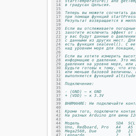
startTemperature() and getTem
в градусах Цельсия. 
Теперь вы можете сосчитать да
при помощи функций startPress
Результат возвращается в милл
Если вы отслеживаете погодные
захотите исключить эффект от 
у вас будут данные о давлении
с данными из других мест. Для
есть функция sealevel(). С ее
над уровнем моря для локации,
Если вы хотите измерить высот
информацию о давлении. Это мо
давления на уровне моря, или 
Будьте готовы к тому, что ито
или меньше базовой величины. 
выполняется функцией altitude
Подключение:
- (GND) – к GND
+ (VDD) – к 3.3V
ВНИМАНИЕ: Не подключайте конт
Кроме того, подключите контак
На разных Arduino для шины I2
Модель               SDA  SCL
Uno, Redboard, Pro   A4   A5
Mega2560, Due        20   21
Leonardo             2    3