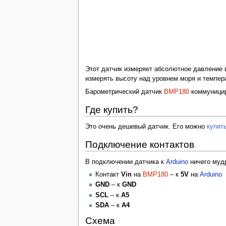
Этот датчик измеряет абсолютное давление 
измерять высоту над уровнем моря и темпер
Барометрический датчик
BMP180
коммуницир
Где купить?
Это очень дешевый датчик. Его можно
купит
Подключение контактов
В подключении датчика к
Arduino
ничего мудр
Контакт
Vin
на
BMP180
– к
5V
на
Arduino
GND
– к
GND
SCL
– к
A5
SDA
– к
A4
Схема