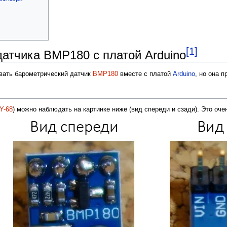
[1]
датчика BMP180 с платой Arduino
овать барометрический датчик
BMP180
вместе с платой
Arduino
, но она 
Y-68
) можно наблюдать на картинке ниже (вид спереди и сзади). Это о