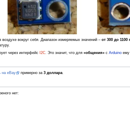
в воздухе вокруг себя. Диапазон измеряемых значений –
от 300 до 1100 
атуру.
ует через интерфейс
I2C
. Это значит, что для
«общения»
с
Arduino
ему 
ь на eBay
примерно за
3 доллара
.
еного нет: