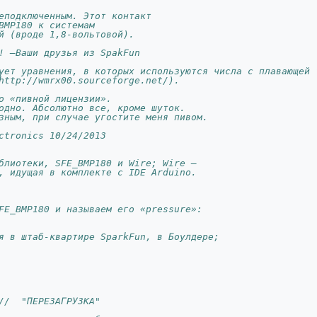
еподключенным. Этот контакт 
BMP180 к системам 
й (вроде 1,8-вольтовой).
! –Ваши друзья из SpakFun
ует уравнения, в которых используются числа с плавающей 
http://wmrx00.sourceforge.net/).
о «пивной лицензии». 
одно. Абсолютно все, кроме шуток. 
зным, при случае угостите меня пивом.
ctronics 10/24/2013
блиотеки, SFE_BMP180 и Wire; Wire –
, идущая в комплекте с IDE Arduino.
FE_BMP180 и называем его «pressure»:
я в штаб-квартире SparkFun, в Боулдере;
//  "ПЕРЕЗАГРУЗКА"