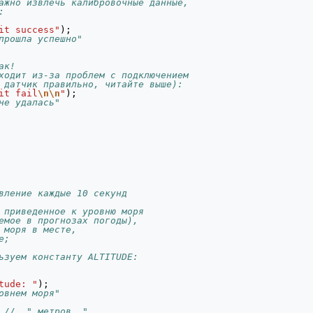
ажно извлечь калибровочные данные,
:
it success"
);
прошла успешно"
ак! 
ходит из-за проблем с подключением
 датчик правильно, читайте выше):
it fail
\n\n
"
);
не удалась"
вление каждые 10 секунд
 приведенное к уровню моря 
емое в прогнозах погоды),
 моря в месте, 
е;
ьзуем константу ALTITUDE:
tude: "
);
овнем моря"
//  " метров, "