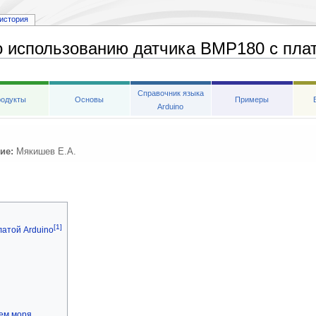
история
 использованию датчика BMP180 с плат
Справочник языка
одукты
Основы
Примеры
Arduino
ие:
Мякишев Е.А.
[1]
латой Arduino
нем моря