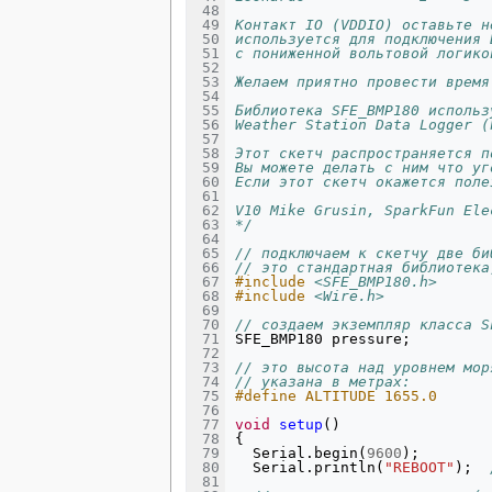
Контакт IO (VDDIO) оставьте н
используется для подключения 
с пониженной вольтовой логико
Желаем приятно провести время
Библиотека SFE_BMP180 использ
Weather Station Data Logger (
Этот скетч распространяется п
Вы можете делать с ним что уг
Если этот скетч окажется поле
V10 Mike Grusin, SparkFun Ele
*/
// подключаем к скетчу две би
// это стандартная библиотека
#include
<SFE_BMP180.h>
#include
<Wire.h>
// создаем экземпляр класса S
SFE_BMP180
pressure
;
// это высота над уровнем мор
// указана в метрах:
#define ALTITUDE 1655.0 
void
setup
()
{
Serial
.
begin
(
9600
);
Serial
.
println
(
"REBOOT"
);