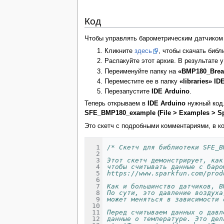
Код
Чтобы управлять барометрическим датчико
Кликните
здесь
, чтобы скачать библ
Распакуйте этот архив. В результате 
Переименуйте папку на
«BMP180_Brea
Переместите ее в папку
«libraries»
ID
Перезапустите
IDE Arduino
.
Теперь открываем в
IDE Arduino
нужный код.
SFE_BMP180_example (File > Examples > 
Это скетч с подробными комментариями, в ко
/* Скетч для библиотеки SFE_B
Этот скетч демонстрирует, как
чтобы считывать данные с баро
https://www.sparkfun.com/prod
Как и большинство датчиков, B
По сути, это давление воздуха
может меняться в зависимости 
Перед считываем данных о давл
данные о температуре. Это дел