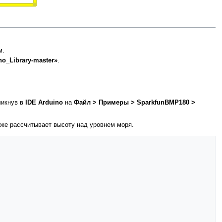
м.
o_Library-master»
.
ликнув в
IDE Arduino
на
Файл > Примеры > SparkfunBMP180 >
кже рассчитывает высоту над уровнем моря.