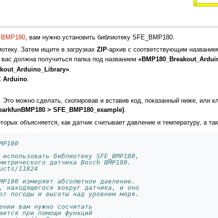
м
BMP180
, вам нужно установить библиотеку SFE_BMP180.
иотеку. Затем ищите в загрузках
ZIP
-архив с соответствующим название
у вас должна получиться папка под названием
«BMP180_Breakout_Arduin
kout_Arduino_Library»
.
E Arduino
.
 Это можно сделать, скопировав и вставив код, показанный ниже, или к
SparkfunBMP180 > SFE_BMP180_example)
.
торых объясняется, как датчик считывает давление и температуру, а та
MP180 
 использовать библиотеку SFE_BMP180,
метрического датчика Bosch BMP180.
ucts/11824
MP180 измеряет абсолютное давление.
, находящегося вокруг датчика, и оно
от погоды и высоты над уровнем моря.
ении вам нужно сосчитать 
ается при помощи функций 